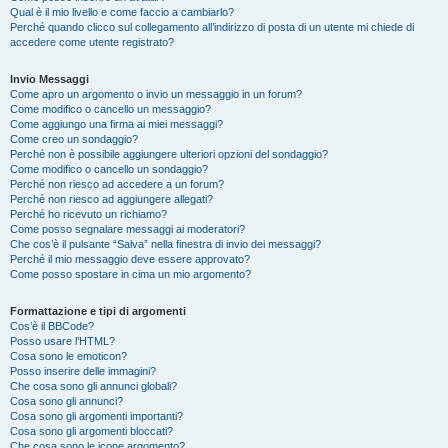
Qual è il mio livello e come faccio a cambiarlo?
Perché quando clicco sul collegamento all’indirizzo di posta di un utente mi chiede di
accedere come utente registrato?
Invio Messaggi
Come apro un argomento o invio un messaggio in un forum?
Come modifico o cancello un messaggio?
Come aggiungo una firma ai miei messaggi?
Come creo un sondaggio?
Perché non è possibile aggiungere ulteriori opzioni del sondaggio?
Come modifico o cancello un sondaggio?
Perché non riesco ad accedere a un forum?
Perché non riesco ad aggiungere allegati?
Perché ho ricevuto un richiamo?
Come posso segnalare messaggi ai moderatori?
Che cos’è il pulsante “Salva” nella finestra di invio dei messaggi?
Perché il mio messaggio deve essere approvato?
Come posso spostare in cima un mio argomento?
Formattazione e tipi di argomenti
Cos’è il BBCode?
Posso usare l’HTML?
Cosa sono le emoticon?
Posso inserire delle immagini?
Che cosa sono gli annunci globali?
Cosa sono gli annunci?
Cosa sono gli argomenti importanti?
Cosa sono gli argomenti bloccati?
Che cosa sono le icone argomento?