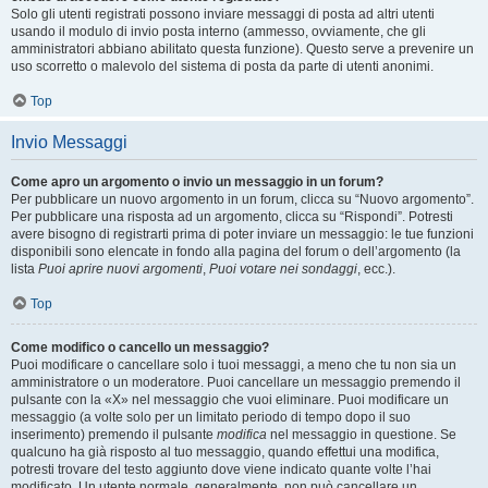
Solo gli utenti registrati possono inviare messaggi di posta ad altri utenti
usando il modulo di invio posta interno (ammesso, ovviamente, che gli
amministratori abbiano abilitato questa funzione). Questo serve a prevenire un
uso scorretto o malevolo del sistema di posta da parte di utenti anonimi.
Top
Invio Messaggi
Come apro un argomento o invio un messaggio in un forum?
Per pubblicare un nuovo argomento in un forum, clicca su “Nuovo argomento”.
Per pubblicare una risposta ad un argomento, clicca su “Rispondi”. Potresti
avere bisogno di registrarti prima di poter inviare un messaggio: le tue funzioni
disponibili sono elencate in fondo alla pagina del forum o dell’argomento (la
lista
Puoi aprire nuovi argomenti
,
Puoi votare nei sondaggi
, ecc.).
Top
Come modifico o cancello un messaggio?
Puoi modificare o cancellare solo i tuoi messaggi, a meno che tu non sia un
amministratore o un moderatore. Puoi cancellare un messaggio premendo il
pulsante con la «X» nel messaggio che vuoi eliminare. Puoi modificare un
messaggio (a volte solo per un limitato periodo di tempo dopo il suo
inserimento) premendo il pulsante
modifica
nel messaggio in questione. Se
qualcuno ha già risposto al tuo messaggio, quando effettui una modifica,
potresti trovare del testo aggiunto dove viene indicato quante volte l’hai
modificato. Un utente normale, generalmente, non può cancellare un