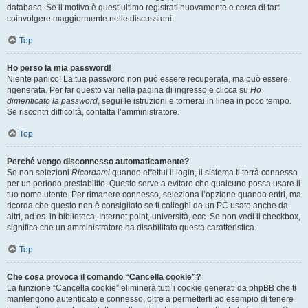
database. Se il motivo è quest’ultimo registrati nuovamente e cerca di farti
coinvolgere maggiormente nelle discussioni.
Top
Ho perso la mia password!
Niente panico! La tua password non può essere recuperata, ma può essere
rigenerata. Per far questo vai nella pagina di ingresso e clicca su
Ho
dimenticato la password
, segui le istruzioni e tornerai in linea in poco tempo.
Se riscontri difficoltà, contatta l’amministratore.
Top
Perché vengo disconnesso automaticamente?
Se non selezioni
Ricordami
quando effettui il login, il sistema ti terrà connesso
per un periodo prestabilito. Questo serve a evitare che qualcuno possa usare il
tuo nome utente. Per rimanere connesso, seleziona l’opzione quando entri, ma
ricorda che questo non è consigliato se ti colleghi da un PC usato anche da
altri, ad es. in biblioteca, Internet point, università, ecc. Se non vedi il checkbox,
significa che un amministratore ha disabilitato questa caratteristica.
Top
Che cosa provoca il comando “Cancella cookie”?
La funzione “Cancella cookie” eliminerà tutti i cookie generati da phpBB che ti
mantengono autenticato e connesso, oltre a permetterti ad esempio di tenere