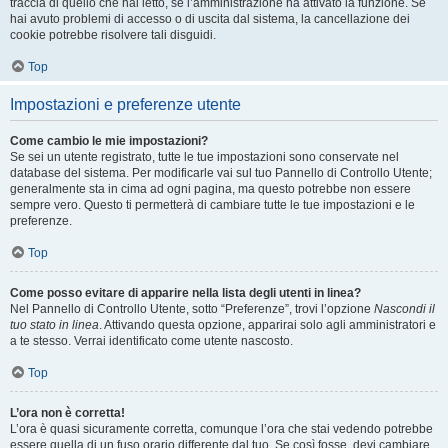
traccia di quello che hai letto, se l’amministrazione ha attivato la funzione. Se
hai avuto problemi di accesso o di uscita dal sistema, la cancellazione dei
cookie potrebbe risolvere tali disguidi.
Top
Impostazioni e preferenze utente
Come cambio le mie impostazioni?
Se sei un utente registrato, tutte le tue impostazioni sono conservate nel
database del sistema. Per modificarle vai sul tuo Pannello di Controllo Utente;
generalmente sta in cima ad ogni pagina, ma questo potrebbe non essere
sempre vero. Questo ti permetterà di cambiare tutte le tue impostazioni e le
preferenze.
Top
Come posso evitare di apparire nella lista degli utenti in linea?
Nel Pannello di Controllo Utente, sotto “Preferenze”, trovi l’opzione
Nascondi il
tuo stato in linea
. Attivando questa opzione, apparirai solo agli amministratori e
a te stesso. Verrai identificato come utente nascosto.
Top
L’ora non è corretta!
L’ora è quasi sicuramente corretta, comunque l’ora che stai vedendo potrebbe
essere quella di un fuso orario differente dal tuo. Se così fosse, devi cambiare