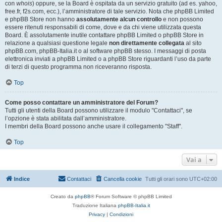
con
whois
) oppure, se la Board è ospitata da un servizio gratuito (ad es. yahoo,
free.fr, f2s.com, ecc.), l’amministratore di tale servizio. Nota che phpBB Limited
e phpBB Store non hanno
assolutamente alcun controllo
e non possono
essere ritenuti responsabili di come, dove e da chi viene utilizzata questa
Board. È assolutamente inutile contattare phpBB Limited o phpBB Store in
relazione a qualsiasi questione legale
non direttamente collegata
al sito
phpBB.com, phpBB-Italia.it o al software phpBB stesso. I messaggi di posta
elettronica inviati a phpBB Limited o a phpBB Store riguardanti l’uso da parte
di terzi di questo programma non riceveranno risposta.
Top
Come posso contattare un amministratore del Forum?
Tutti gli utenti della Board possono utilizzare il modulo "Contattaci", se
l’opzione è stata abilitata dall’amministratore.
I membri della Board possono anche usare il collegamento "Staff".
Top
Vai a
Indice
Contattaci
Cancella cookie
Tutti gli orari sono
UTC+02:00
Creato da
phpBB
® Forum Software © phpBB Limited
Traduzione Italiana
phpBB-Italia.it
Privacy
|
Condizioni