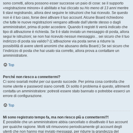
sono corretti, allora possono esser successe un paio di cose: se il supporto
«registrazione minore» è abilitato e hai cliccato su
Ho meno di 13 anni
mentre
ti stavi registrando, allora devi seguire le istruzioni che hai ricevuto. Se questo
non è il tuo caso, forse devi attivare il tuo account. Alcune Board richiedono
che tutte le nuove registrazioni vengano attivate dall’utente stesso o dagli
amministratori, prima di poter accedere. Quando ti registri ti verrà indicato che
tipo di attivazione è richiesta. Se ti è stato inviato un messaggio di posta, allora
segui le istruzioni; se non hai ricevuto nessun messaggio... sei sicuro che il tuo
indirizzo di posta sia valido? (L’attivazione via posta serve a ridurre la
possibilità di avere utenti anonimi che abusano della Board.) Se sei sicuro che
l’indirizzo di posta che hai usato sia corretto, allora prova a contattare un
amministratore.
Top
Perché non riesco a connettermi?
Ci sono svariati motivi per cui questo succede. Per prima cosa controlla che
nome utente e password siano corretti. Di solito il problema è questo, altrimenti
contatta un amministratore: potresti essere stato bannato o potrebbe esserci un
errore di configurazione.
Top
Mi sono registrato tempo fa, ma non riesco più a connettermi?!
È possibile che un amministratore abbia cancellato o disattivato il tuo account
per qualche ragione. Molti siti rimuovono periodicamente gli account degli
utenti che non hanno mai inviato messaggi, per ridurre la grandezza del