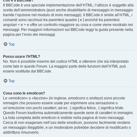
Cos’è il BBCode?
Il BBCode è una speciale implementazione dell’HTML; l’utilizzo è soggetto alla
scelta dell’amministratore (puoi anche disabilitarlo di messaggio in messaggio
tramite l’opzione nel modulo di invio messaggi). Il BBCode è simile all’HTML, i
comandi sono racchiusi tra parentesi quadre [ e ] anziché tra parentesi
angolari < e > e offre un controllo maggiore su cosa e come viene mostrato nei
messaggi. Per maggiori informazioni sul BBCode leggi la guida presente nella
pagina per l’invio dei messaggi.
Top
Posso usare l’HTML?
No. Non è possibile inserire del codice HTML e ottenere che sia interpretato
come tale in questo Forum. La maggior parte delle funzioni dell’HTML può
essere sostituita dal BBCode.
Top
Cosa sono le emoticon?
Le «emoticon» o «faccine» (in inglese,
emoticons
o
smileys
) sono piccole
immagini che possono essere usate per esprimere una sensazione o
un’emozione con pochi caratteri; ad es. :) significa felice, :( significa triste.
Questo Forum trasforma automaticamente queste serie di caratteri in immagini.
La lista completa delle emoticon è visibile nella pagina di invio messaggi.
Cerca di non esagerare nell’uso delle emoticon, possono facilmente rendere
un messaggio illeggibile, e un moderatore potrebbe decidere di modificarlo o
addirittura rimuoverlo.