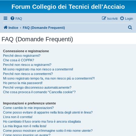
Forum Collegio dei Tecnici dell'Acciaio
FAQ
Iscriviti
Login
C
Indice
FAQ (Domande Frequenti)
e
FAQ (Domande Frequenti)
r
c
Connessione e registrazione
Perché devo registrarmi?
a
Che cosa è COPPA?
Perché non riesco a registrarmi?
Mi sono registrato ma non riesco a connettermi!
Perché non riesco a connettermi?
Mi sono registrato tempo fa, ma non riesco più a connettermi?!
Ho perso la mia password!
Perché vengo disconnesso automaticamente?
Che cosa provoca il comando “Cancella cookie”?
Impostazioni e preferenze utente
Come cambio le mie impostazioni?
Come posso evitare di apparire nella lista degli utenti in linea?
L’ora non è corretta!
Ho cambiato il fuso orario ma l’ora è ancora sbagliata
La mia lingua non è nella lista!
Come posso mostrare un’immagine sotto il mio nome utente?
Come posso inserire un avatar?