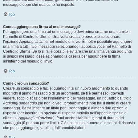
messaggio dopo che qualcuno ha risposto.
Top
Come aggiungo una firma ai miei messaggi?
Per aggiungere una firma ad un messaggio devi prima crearne una tramite il
Pannello di Controllo Utente. Una volta creata, è possibile selezionare
l’opzione
Aggiungi la firma
nel modulo di invio. È inoltre possibile aggiungere
una firma a tutti i tuoi messaggi selezionando l’apposita voce nel Pannello di
Controllo Utente. Se lo si fa, è possibile evitare che una firma venga aggiunta
ai singoli messaggi deselezionando la casella per aggiungere la firma
all’interno del modulo di invio.
Top
Come creo un sondaggio?
Creare un sondaggio è facile: quando inizi un nuovo argomento (o quando
modifichi il primo messaggio di un argomento, se ti è permesso) dovresti
vedere, sotto lo spazio per l’inserimento del messaggio, un riquadro dal titolo
Aggiungi sondaggio
(se non lo vedi, probabilmente non hai il diritto di creare
sondaggi). Basta inserire un titolo per il sondaggio e almeno due opzioni di
risposta (per inserire un’opzione di risposta, scrivila nell’apposito spazio e
clicca su
Aggiungi un’opzione
). Puoi anche stabilire i giorni di durata del
sondaggio (0 per non porre limiti). C’è un limite al numero di opzioni di risposta
che puoi aggiungere, stabilito dall’amministratore.
Top