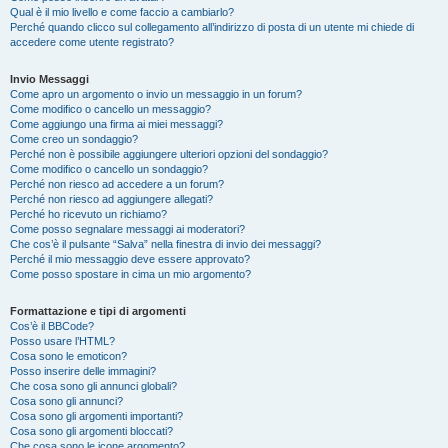
Qual è il mio livello e come faccio a cambiarlo?
Perché quando clicco sul collegamento all’indirizzo di posta di un utente mi chiede di
accedere come utente registrato?
Invio Messaggi
Come apro un argomento o invio un messaggio in un forum?
Come modifico o cancello un messaggio?
Come aggiungo una firma ai miei messaggi?
Come creo un sondaggio?
Perché non è possibile aggiungere ulteriori opzioni del sondaggio?
Come modifico o cancello un sondaggio?
Perché non riesco ad accedere a un forum?
Perché non riesco ad aggiungere allegati?
Perché ho ricevuto un richiamo?
Come posso segnalare messaggi ai moderatori?
Che cos’è il pulsante “Salva” nella finestra di invio dei messaggi?
Perché il mio messaggio deve essere approvato?
Come posso spostare in cima un mio argomento?
Formattazione e tipi di argomenti
Cos’è il BBCode?
Posso usare l’HTML?
Cosa sono le emoticon?
Posso inserire delle immagini?
Che cosa sono gli annunci globali?
Cosa sono gli annunci?
Cosa sono gli argomenti importanti?
Cosa sono gli argomenti bloccati?
Che cosa sono le icone argomento?