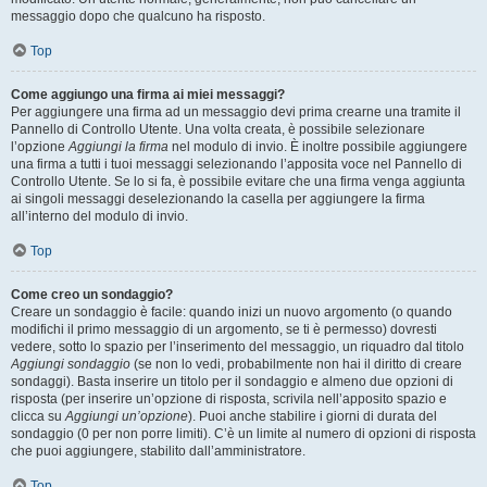
messaggio dopo che qualcuno ha risposto.
Top
Come aggiungo una firma ai miei messaggi?
Per aggiungere una firma ad un messaggio devi prima crearne una tramite il
Pannello di Controllo Utente. Una volta creata, è possibile selezionare
l’opzione
Aggiungi la firma
nel modulo di invio. È inoltre possibile aggiungere
una firma a tutti i tuoi messaggi selezionando l’apposita voce nel Pannello di
Controllo Utente. Se lo si fa, è possibile evitare che una firma venga aggiunta
ai singoli messaggi deselezionando la casella per aggiungere la firma
all’interno del modulo di invio.
Top
Come creo un sondaggio?
Creare un sondaggio è facile: quando inizi un nuovo argomento (o quando
modifichi il primo messaggio di un argomento, se ti è permesso) dovresti
vedere, sotto lo spazio per l’inserimento del messaggio, un riquadro dal titolo
Aggiungi sondaggio
(se non lo vedi, probabilmente non hai il diritto di creare
sondaggi). Basta inserire un titolo per il sondaggio e almeno due opzioni di
risposta (per inserire un’opzione di risposta, scrivila nell’apposito spazio e
clicca su
Aggiungi un’opzione
). Puoi anche stabilire i giorni di durata del
sondaggio (0 per non porre limiti). C’è un limite al numero di opzioni di risposta
che puoi aggiungere, stabilito dall’amministratore.
Top