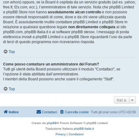
con
whois
) oppure, se la Board è ospitata da un servizio gratuito (ad es. yahoo,
free.fr, f2s.com, ecc.), l’amministratore di tale servizio. Nota che phpBB Limited
e phpBB Store non hanno
assolutamente alcun controllo
e non possono
essere ritenuti responsabili di come, dove e da chi viene utilizzata questa
Board. È assolutamente inutile contattare phpBB Limited o phpBB Store in
relazione a qualsiasi questione legale
non direttamente collegata
al sito
phpBB.com, phpBB-Italia.it o al software phpBB stesso. I messaggi di posta
elettronica inviati a phpBB Limited o a phpBB Store riguardanti l’uso da parte
di terzi di questo programma non riceveranno risposta.
Top
Come posso contattare un amministratore del Forum?
Tutti gli utenti della Board possono utilizzare il modulo "Contattaci", se
l’opzione è stata abilitata dall’amministratore.
I membri della Board possono anche usare il collegamento "Staff".
Top
Vai a
Indice
Contattaci
Cancella cookie
Tutti gli orari sono
UTC+02:00
Creato da
phpBB
® Forum Software © phpBB Limited
Traduzione Italiana
phpBB-Italia.it
Privacy
|
Condizioni