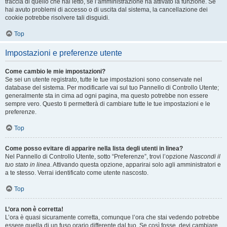
traccia di quello che hai letto, se l’amministrazione ha attivato la funzione. Se
hai avuto problemi di accesso o di uscita dal sistema, la cancellazione dei
cookie potrebbe risolvere tali disguidi.
Top
Impostazioni e preferenze utente
Come cambio le mie impostazioni?
Se sei un utente registrato, tutte le tue impostazioni sono conservate nel
database del sistema. Per modificarle vai sul tuo Pannello di Controllo Utente;
generalmente sta in cima ad ogni pagina, ma questo potrebbe non essere
sempre vero. Questo ti permetterà di cambiare tutte le tue impostazioni e le
preferenze.
Top
Come posso evitare di apparire nella lista degli utenti in linea?
Nel Pannello di Controllo Utente, sotto “Preferenze”, trovi l’opzione
Nascondi il
tuo stato in linea
. Attivando questa opzione, apparirai solo agli amministratori e
a te stesso. Verrai identificato come utente nascosto.
Top
L’ora non è corretta!
L’ora è quasi sicuramente corretta, comunque l’ora che stai vedendo potrebbe
essere quella di un fuso orario differente dal tuo. Se così fosse, devi cambiare