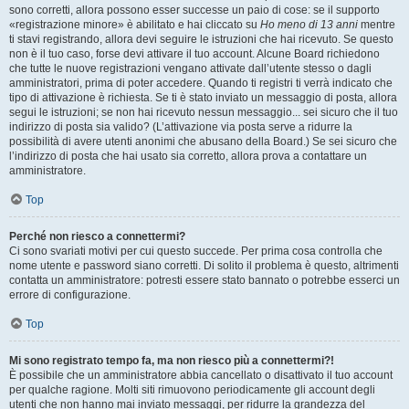
sono corretti, allora possono esser successe un paio di cose: se il supporto
«registrazione minore» è abilitato e hai cliccato su
Ho meno di 13 anni
mentre
ti stavi registrando, allora devi seguire le istruzioni che hai ricevuto. Se questo
non è il tuo caso, forse devi attivare il tuo account. Alcune Board richiedono
che tutte le nuove registrazioni vengano attivate dall’utente stesso o dagli
amministratori, prima di poter accedere. Quando ti registri ti verrà indicato che
tipo di attivazione è richiesta. Se ti è stato inviato un messaggio di posta, allora
segui le istruzioni; se non hai ricevuto nessun messaggio... sei sicuro che il tuo
indirizzo di posta sia valido? (L’attivazione via posta serve a ridurre la
possibilità di avere utenti anonimi che abusano della Board.) Se sei sicuro che
l’indirizzo di posta che hai usato sia corretto, allora prova a contattare un
amministratore.
Top
Perché non riesco a connettermi?
Ci sono svariati motivi per cui questo succede. Per prima cosa controlla che
nome utente e password siano corretti. Di solito il problema è questo, altrimenti
contatta un amministratore: potresti essere stato bannato o potrebbe esserci un
errore di configurazione.
Top
Mi sono registrato tempo fa, ma non riesco più a connettermi?!
È possibile che un amministratore abbia cancellato o disattivato il tuo account
per qualche ragione. Molti siti rimuovono periodicamente gli account degli
utenti che non hanno mai inviato messaggi, per ridurre la grandezza del