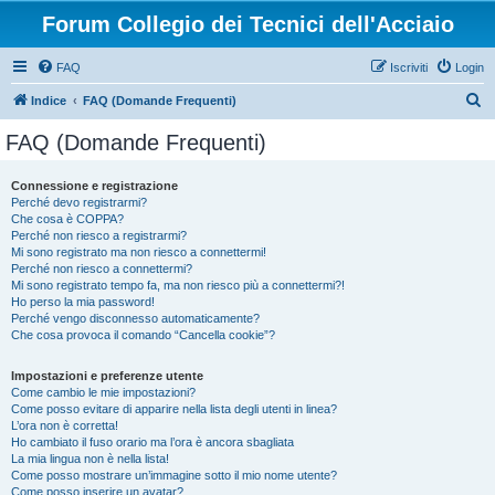
Forum Collegio dei Tecnici dell'Acciaio
FAQ
Iscriviti
Login
C
Indice
FAQ (Domande Frequenti)
e
FAQ (Domande Frequenti)
r
c
Connessione e registrazione
Perché devo registrarmi?
a
Che cosa è COPPA?
Perché non riesco a registrarmi?
Mi sono registrato ma non riesco a connettermi!
Perché non riesco a connettermi?
Mi sono registrato tempo fa, ma non riesco più a connettermi?!
Ho perso la mia password!
Perché vengo disconnesso automaticamente?
Che cosa provoca il comando “Cancella cookie”?
Impostazioni e preferenze utente
Come cambio le mie impostazioni?
Come posso evitare di apparire nella lista degli utenti in linea?
L’ora non è corretta!
Ho cambiato il fuso orario ma l’ora è ancora sbagliata
La mia lingua non è nella lista!
Come posso mostrare un’immagine sotto il mio nome utente?
Come posso inserire un avatar?