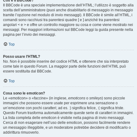
Cos’è il BBCode?
Il BBCode è una speciale implementazione dell’HTML; l’utilizzo è soggetto alla
scelta dell’amministratore (puoi anche disabilitarlo di messaggio in messaggio
tramite l’opzione nel modulo di invio messaggi). Il BBCode è simile all’HTML, i
comandi sono racchiusi tra parentesi quadre [ e ] anziché tra parentesi
angolari < e > e offre un controllo maggiore su cosa e come viene mostrato nei
messaggi. Per maggiori informazioni sul BBCode leggi la guida presente nella
pagina per l’invio dei messaggi.
Top
Posso usare l’HTML?
No. Non è possibile inserire del codice HTML e ottenere che sia interpretato
come tale in questo Forum. La maggior parte delle funzioni dell’HTML può
essere sostituita dal BBCode.
Top
Cosa sono le emoticon?
Le «emoticon» o «faccine» (in inglese,
emoticons
o
smileys
) sono piccole
immagini che possono essere usate per esprimere una sensazione o
un’emozione con pochi caratteri; ad es. :) significa felice, :( significa triste.
Questo Forum trasforma automaticamente queste serie di caratteri in immagini.
La lista completa delle emoticon è visibile nella pagina di invio messaggi.
Cerca di non esagerare nell’uso delle emoticon, possono facilmente rendere
un messaggio illeggibile, e un moderatore potrebbe decidere di modificarlo o
addirittura rimuoverlo.