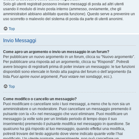
Solo gli utenti registrati possono inviare messaggi di posta ad altri utenti
usando il modulo di invio posta interno (ammesso, ovviamente, che gli
amministratori abbiano abilitato questa funzione). Questo serve a prevenire un
uso scorretto o malevolo del sistema di posta da parte di utenti anonimi.
Top
Invio Messaggi
Come apro un argomento o invio un messaggio in un forum?
Per pubblicare un nuovo argomento in un forum, clicca su “Nuovo argomento”.
Per pubblicare una risposta ad un argomento, clicca su “Rispondi”. Potresti
avere bisogno di registrarti prima di poter inviare un messaggio: le tue funzioni
disponibili sono elencate in fondo alla pagina del forum o dell’argomento (la
lista
Puoi aprire nuovi argomenti
,
Puoi votare nei sondaggi
, ecc.).
Top
Come modifico o cancello un messaggio?
Puoi modificare o cancellare solo i tuoi messaggi, a meno che tu non sia un
amministratore o un moderatore. Puoi cancellare un messaggio premendo il
pulsante con la «X» nel messaggio che vuoi eliminare. Puoi modificare un
messaggio (a volte solo per un limitato periodo di tempo dopo il suo
inserimento) premendo il pulsante
modifica
nel messaggio in questione. Se
qualcuno ha già risposto al tuo messaggio, quando effettui una modifica,
potresti trovare del testo aggiunto dove viene indicato quante volte l’hai
modificato. Un utente normale, generalmente, non può cancellare un