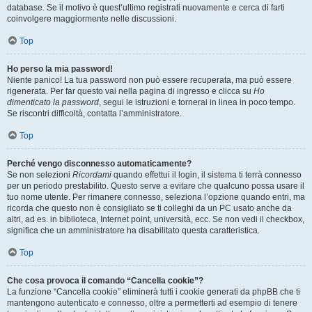
database. Se il motivo è quest’ultimo registrati nuovamente e cerca di farti
coinvolgere maggiormente nelle discussioni.
Top
Ho perso la mia password!
Niente panico! La tua password non può essere recuperata, ma può essere
rigenerata. Per far questo vai nella pagina di ingresso e clicca su
Ho
dimenticato la password
, segui le istruzioni e tornerai in linea in poco tempo.
Se riscontri difficoltà, contatta l’amministratore.
Top
Perché vengo disconnesso automaticamente?
Se non selezioni
Ricordami
quando effettui il login, il sistema ti terrà connesso
per un periodo prestabilito. Questo serve a evitare che qualcuno possa usare il
tuo nome utente. Per rimanere connesso, seleziona l’opzione quando entri, ma
ricorda che questo non è consigliato se ti colleghi da un PC usato anche da
altri, ad es. in biblioteca, Internet point, università, ecc. Se non vedi il checkbox,
significa che un amministratore ha disabilitato questa caratteristica.
Top
Che cosa provoca il comando “Cancella cookie”?
La funzione “Cancella cookie” eliminerà tutti i cookie generati da phpBB che ti
mantengono autenticato e connesso, oltre a permetterti ad esempio di tenere