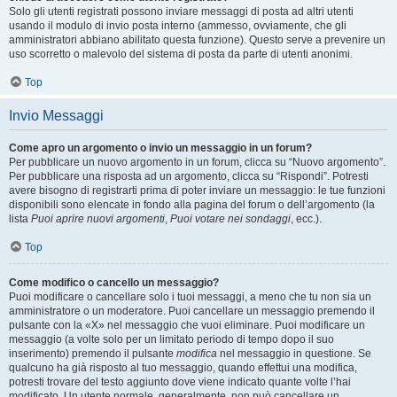
Solo gli utenti registrati possono inviare messaggi di posta ad altri utenti
usando il modulo di invio posta interno (ammesso, ovviamente, che gli
amministratori abbiano abilitato questa funzione). Questo serve a prevenire un
uso scorretto o malevolo del sistema di posta da parte di utenti anonimi.
Top
Invio Messaggi
Come apro un argomento o invio un messaggio in un forum?
Per pubblicare un nuovo argomento in un forum, clicca su “Nuovo argomento”.
Per pubblicare una risposta ad un argomento, clicca su “Rispondi”. Potresti
avere bisogno di registrarti prima di poter inviare un messaggio: le tue funzioni
disponibili sono elencate in fondo alla pagina del forum o dell’argomento (la
lista
Puoi aprire nuovi argomenti
,
Puoi votare nei sondaggi
, ecc.).
Top
Come modifico o cancello un messaggio?
Puoi modificare o cancellare solo i tuoi messaggi, a meno che tu non sia un
amministratore o un moderatore. Puoi cancellare un messaggio premendo il
pulsante con la «X» nel messaggio che vuoi eliminare. Puoi modificare un
messaggio (a volte solo per un limitato periodo di tempo dopo il suo
inserimento) premendo il pulsante
modifica
nel messaggio in questione. Se
qualcuno ha già risposto al tuo messaggio, quando effettui una modifica,
potresti trovare del testo aggiunto dove viene indicato quante volte l’hai
modificato. Un utente normale, generalmente, non può cancellare un