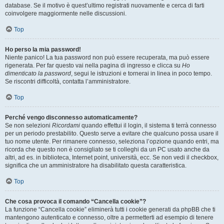
database. Se il motivo è quest’ultimo registrati nuovamente e cerca di farti
coinvolgere maggiormente nelle discussioni.
Top
Ho perso la mia password!
Niente panico! La tua password non può essere recuperata, ma può essere
rigenerata. Per far questo vai nella pagina di ingresso e clicca su
Ho
dimenticato la password
, segui le istruzioni e tornerai in linea in poco tempo.
Se riscontri difficoltà, contatta l’amministratore.
Top
Perché vengo disconnesso automaticamente?
Se non selezioni
Ricordami
quando effettui il login, il sistema ti terrà connesso
per un periodo prestabilito. Questo serve a evitare che qualcuno possa usare il
tuo nome utente. Per rimanere connesso, seleziona l’opzione quando entri, ma
ricorda che questo non è consigliato se ti colleghi da un PC usato anche da
altri, ad es. in biblioteca, Internet point, università, ecc. Se non vedi il checkbox,
significa che un amministratore ha disabilitato questa caratteristica.
Top
Che cosa provoca il comando “Cancella cookie”?
La funzione “Cancella cookie” eliminerà tutti i cookie generati da phpBB che ti
mantengono autenticato e connesso, oltre a permetterti ad esempio di tenere