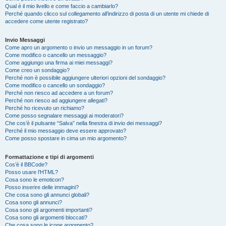
Qual è il mio livello e come faccio a cambiarlo?
Perché quando clicco sul collegamento all’indirizzo di posta di un utente mi chiede di
accedere come utente registrato?
Invio Messaggi
Come apro un argomento o invio un messaggio in un forum?
Come modifico o cancello un messaggio?
Come aggiungo una firma ai miei messaggi?
Come creo un sondaggio?
Perché non è possibile aggiungere ulteriori opzioni del sondaggio?
Come modifico o cancello un sondaggio?
Perché non riesco ad accedere a un forum?
Perché non riesco ad aggiungere allegati?
Perché ho ricevuto un richiamo?
Come posso segnalare messaggi ai moderatori?
Che cos’è il pulsante “Salva” nella finestra di invio dei messaggi?
Perché il mio messaggio deve essere approvato?
Come posso spostare in cima un mio argomento?
Formattazione e tipi di argomenti
Cos’è il BBCode?
Posso usare l’HTML?
Cosa sono le emoticon?
Posso inserire delle immagini?
Che cosa sono gli annunci globali?
Cosa sono gli annunci?
Cosa sono gli argomenti importanti?
Cosa sono gli argomenti bloccati?
Che cosa sono le icone argomento?