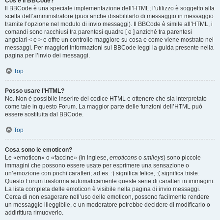
Cos’è il BBCode?
Il BBCode è una speciale implementazione dell’HTML; l’utilizzo è soggetto alla
scelta dell’amministratore (puoi anche disabilitarlo di messaggio in messaggio
tramite l’opzione nel modulo di invio messaggi). Il BBCode è simile all’HTML, i
comandi sono racchiusi tra parentesi quadre [ e ] anziché tra parentesi
angolari < e > e offre un controllo maggiore su cosa e come viene mostrato nei
messaggi. Per maggiori informazioni sul BBCode leggi la guida presente nella
pagina per l’invio dei messaggi.
Top
Posso usare l’HTML?
No. Non è possibile inserire del codice HTML e ottenere che sia interpretato
come tale in questo Forum. La maggior parte delle funzioni dell’HTML può
essere sostituita dal BBCode.
Top
Cosa sono le emoticon?
Le «emoticon» o «faccine» (in inglese,
emoticons
o
smileys
) sono piccole
immagini che possono essere usate per esprimere una sensazione o
un’emozione con pochi caratteri; ad es. :) significa felice, :( significa triste.
Questo Forum trasforma automaticamente queste serie di caratteri in immagini.
La lista completa delle emoticon è visibile nella pagina di invio messaggi.
Cerca di non esagerare nell’uso delle emoticon, possono facilmente rendere
un messaggio illeggibile, e un moderatore potrebbe decidere di modificarlo o
addirittura rimuoverlo.