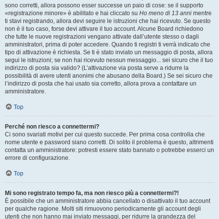
sono corretti, allora possono esser successe un paio di cose: se il supporto
«registrazione minore» è abilitato e hai cliccato su
Ho meno di 13 anni
mentre
ti stavi registrando, allora devi seguire le istruzioni che hai ricevuto. Se questo
non è il tuo caso, forse devi attivare il tuo account. Alcune Board richiedono
che tutte le nuove registrazioni vengano attivate dall’utente stesso o dagli
amministratori, prima di poter accedere. Quando ti registri ti verrà indicato che
tipo di attivazione è richiesta. Se ti è stato inviato un messaggio di posta, allora
segui le istruzioni; se non hai ricevuto nessun messaggio... sei sicuro che il tuo
indirizzo di posta sia valido? (L’attivazione via posta serve a ridurre la
possibilità di avere utenti anonimi che abusano della Board.) Se sei sicuro che
l’indirizzo di posta che hai usato sia corretto, allora prova a contattare un
amministratore.
Top
Perché non riesco a connettermi?
Ci sono svariati motivi per cui questo succede. Per prima cosa controlla che
nome utente e password siano corretti. Di solito il problema è questo, altrimenti
contatta un amministratore: potresti essere stato bannato o potrebbe esserci un
errore di configurazione.
Top
Mi sono registrato tempo fa, ma non riesco più a connettermi?!
È possibile che un amministratore abbia cancellato o disattivato il tuo account
per qualche ragione. Molti siti rimuovono periodicamente gli account degli
utenti che non hanno mai inviato messaggi, per ridurre la grandezza del