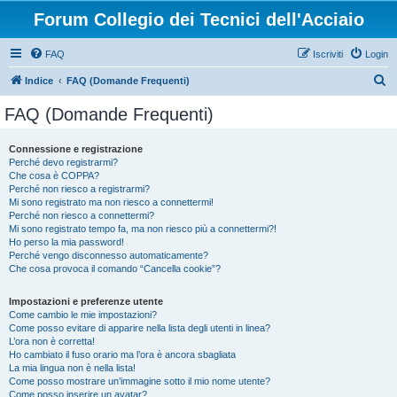
Forum Collegio dei Tecnici dell'Acciaio
FAQ
Iscriviti
Login
C
Indice
FAQ (Domande Frequenti)
e
FAQ (Domande Frequenti)
r
c
Connessione e registrazione
Perché devo registrarmi?
a
Che cosa è COPPA?
Perché non riesco a registrarmi?
Mi sono registrato ma non riesco a connettermi!
Perché non riesco a connettermi?
Mi sono registrato tempo fa, ma non riesco più a connettermi?!
Ho perso la mia password!
Perché vengo disconnesso automaticamente?
Che cosa provoca il comando “Cancella cookie”?
Impostazioni e preferenze utente
Come cambio le mie impostazioni?
Come posso evitare di apparire nella lista degli utenti in linea?
L’ora non è corretta!
Ho cambiato il fuso orario ma l’ora è ancora sbagliata
La mia lingua non è nella lista!
Come posso mostrare un’immagine sotto il mio nome utente?
Come posso inserire un avatar?