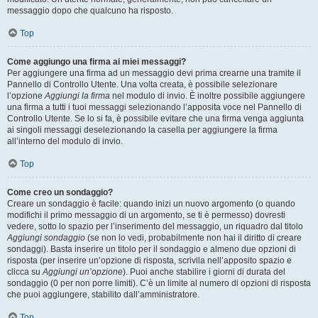
messaggio dopo che qualcuno ha risposto.
Top
Come aggiungo una firma ai miei messaggi?
Per aggiungere una firma ad un messaggio devi prima crearne una tramite il
Pannello di Controllo Utente. Una volta creata, è possibile selezionare
l’opzione
Aggiungi la firma
nel modulo di invio. È inoltre possibile aggiungere
una firma a tutti i tuoi messaggi selezionando l’apposita voce nel Pannello di
Controllo Utente. Se lo si fa, è possibile evitare che una firma venga aggiunta
ai singoli messaggi deselezionando la casella per aggiungere la firma
all’interno del modulo di invio.
Top
Come creo un sondaggio?
Creare un sondaggio è facile: quando inizi un nuovo argomento (o quando
modifichi il primo messaggio di un argomento, se ti è permesso) dovresti
vedere, sotto lo spazio per l’inserimento del messaggio, un riquadro dal titolo
Aggiungi sondaggio
(se non lo vedi, probabilmente non hai il diritto di creare
sondaggi). Basta inserire un titolo per il sondaggio e almeno due opzioni di
risposta (per inserire un’opzione di risposta, scrivila nell’apposito spazio e
clicca su
Aggiungi un’opzione
). Puoi anche stabilire i giorni di durata del
sondaggio (0 per non porre limiti). C’è un limite al numero di opzioni di risposta
che puoi aggiungere, stabilito dall’amministratore.
Top