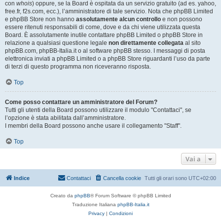
con
whois
) oppure, se la Board è ospitata da un servizio gratuito (ad es. yahoo,
free.fr, f2s.com, ecc.), l’amministratore di tale servizio. Nota che phpBB Limited
e phpBB Store non hanno
assolutamente alcun controllo
e non possono
essere ritenuti responsabili di come, dove e da chi viene utilizzata questa
Board. È assolutamente inutile contattare phpBB Limited o phpBB Store in
relazione a qualsiasi questione legale
non direttamente collegata
al sito
phpBB.com, phpBB-Italia.it o al software phpBB stesso. I messaggi di posta
elettronica inviati a phpBB Limited o a phpBB Store riguardanti l’uso da parte
di terzi di questo programma non riceveranno risposta.
Top
Come posso contattare un amministratore del Forum?
Tutti gli utenti della Board possono utilizzare il modulo "Contattaci", se
l’opzione è stata abilitata dall’amministratore.
I membri della Board possono anche usare il collegamento "Staff".
Top
Vai a
Indice
Contattaci
Cancella cookie
Tutti gli orari sono
UTC+02:00
Creato da
phpBB
® Forum Software © phpBB Limited
Traduzione Italiana
phpBB-Italia.it
Privacy
|
Condizioni