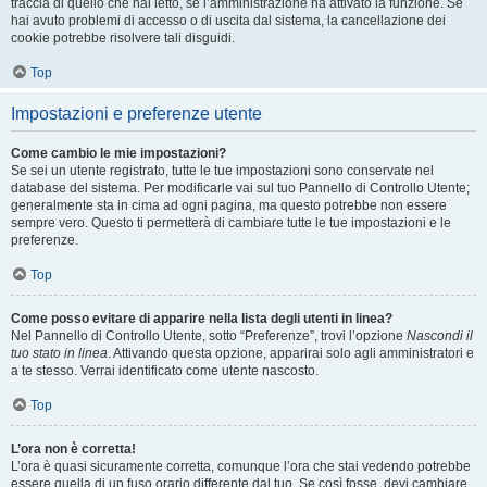
traccia di quello che hai letto, se l’amministrazione ha attivato la funzione. Se
hai avuto problemi di accesso o di uscita dal sistema, la cancellazione dei
cookie potrebbe risolvere tali disguidi.
Top
Impostazioni e preferenze utente
Come cambio le mie impostazioni?
Se sei un utente registrato, tutte le tue impostazioni sono conservate nel
database del sistema. Per modificarle vai sul tuo Pannello di Controllo Utente;
generalmente sta in cima ad ogni pagina, ma questo potrebbe non essere
sempre vero. Questo ti permetterà di cambiare tutte le tue impostazioni e le
preferenze.
Top
Come posso evitare di apparire nella lista degli utenti in linea?
Nel Pannello di Controllo Utente, sotto “Preferenze”, trovi l’opzione
Nascondi il
tuo stato in linea
. Attivando questa opzione, apparirai solo agli amministratori e
a te stesso. Verrai identificato come utente nascosto.
Top
L’ora non è corretta!
L’ora è quasi sicuramente corretta, comunque l’ora che stai vedendo potrebbe
essere quella di un fuso orario differente dal tuo. Se così fosse, devi cambiare