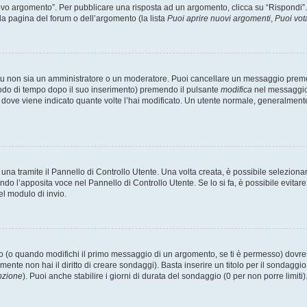
 argomento”. Per pubblicare una risposta ad un argomento, clicca su “Rispondi”. Po
la pagina del forum o dell’argomento (la lista
Puoi aprire nuovi argomenti
,
Puoi vot
 tu non sia un amministratore o un moderatore. Puoi cancellare un messaggio prem
iodo di tempo dopo il suo inserimento) premendo il pulsante
modifica
nel messaggio 
nto dove viene indicato quante volte l’hai modificato. Un utente normale, general
a tramite il Pannello di Controllo Utente. Una volta creata, è possibile seleziona
ndo l’apposita voce nel Pannello di Controllo Utente. Se lo si fa, è possibile evita
el modulo di invio.
(o quando modifichi il primo messaggio di un argomento, se ti è permesso) dovrest
mente non hai il diritto di creare sondaggi). Basta inserire un titolo per il sondaggi
pzione
). Puoi anche stabilire i giorni di durata del sondaggio (0 per non porre limiti