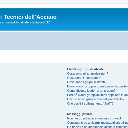
 Tecnici dell'Acciaio
argomenti legati alle attività del CTA
Livelli e gruppi di utenti
Cosa sono gli amministratori?
Cosa sono i moderatori?
Cosa sono i gruppi di utenti?
Dove trovo i gruppi e come posso far parte d
Come divento leader di un gruppo?
Perché alcuni gruppi di utenti appaiono in colo
Che cos’è un gruppo di utenti predefinito?
Che cos’è il collegamento “Staff”?
Messaggi privati
Non riesco ad inviare messaggi privati!
Continuano ad arrivarmi messaggi privati ind
Ho ricevuto un messaggio di posta indeside