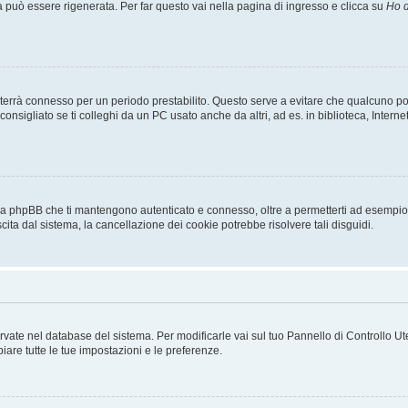
uò essere rigenerata. Per far questo vai nella pagina di ingresso e clicca su
Ho d
a ti terrà connesso per un periodo prestabilito. Questo serve a evitare che qualcuno
sigliato se ti colleghi da un PC usato anche da altri, ad es. in biblioteca, Internet
 da phpBB che ti mantengono autenticato e connesso, oltre a permetterti ad esempio d
cita dal sistema, la cancellazione dei cookie potrebbe risolvere tali disguidi.
servate nel database del sistema. Per modificarle vai sul tuo Pannello di Controllo
re tutte le tue impostazioni e le preferenze.