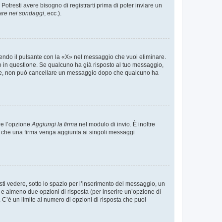
tresti avere bisogno di registrarti prima di poter inviare un
are nei sondaggi
, ecc.).
endo il pulsante con la «X» nel messaggio che vuoi eliminare.
in questione. Se qualcuno ha già risposto al tuo messaggio,
mente, non può cancellare un messaggio dopo che qualcuno ha
re l’opzione
Aggiungi la firma
nel modulo di invio. È inoltre
re che una firma venga aggiunta ai singoli messaggi
i vedere, sotto lo spazio per l’inserimento del messaggio, un
o e almeno due opzioni di risposta (per inserire un’opzione di
). C’è un limite al numero di opzioni di risposta che puoi