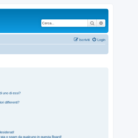
Cerca
Ricerca avanzata
Iscriviti
Login
i uno di essi?
ri differenti?
esiderati!
rata o spam da qualcuno in questa Board!