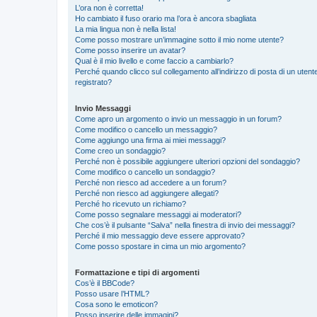
L’ora non è corretta!
Ho cambiato il fuso orario ma l’ora è ancora sbagliata
La mia lingua non è nella lista!
Come posso mostrare un’immagine sotto il mio nome utente?
Come posso inserire un avatar?
Qual è il mio livello e come faccio a cambiarlo?
Perché quando clicco sul collegamento all’indirizzo di posta di un ute
registrato?
Invio Messaggi
Come apro un argomento o invio un messaggio in un forum?
Come modifico o cancello un messaggio?
Come aggiungo una firma ai miei messaggi?
Come creo un sondaggio?
Perché non è possibile aggiungere ulteriori opzioni del sondaggio?
Come modifico o cancello un sondaggio?
Perché non riesco ad accedere a un forum?
Perché non riesco ad aggiungere allegati?
Perché ho ricevuto un richiamo?
Come posso segnalare messaggi ai moderatori?
Che cos’è il pulsante “Salva” nella finestra di invio dei messaggi?
Perché il mio messaggio deve essere approvato?
Come posso spostare in cima un mio argomento?
Formattazione e tipi di argomenti
Cos’è il BBCode?
Posso usare l’HTML?
Cosa sono le emoticon?
Posso inserire delle immagini?