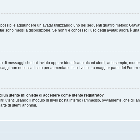
” è possibile aggiungere un avatar utilizzando uno dei seguenti quattro metodi: Gra
atar sono messi a disposizione. Se non ti è concesso l’uso degli avatar, allora è un
mero di messaggi che hai inviato oppure identificano alcuni utenti, ad esempio, mode
ssaggi non necessari solo per aumentare il tuo livello. La maggior parte dei Forum
 di un utente mi chiede di accedere come utente registrato?
altri utenti usando il modulo di invio posta interno (ammesso, ovviamente, che gli a
arte di utenti anonimi.