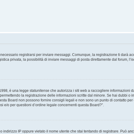
necessario registrarsi per inviare messaggi. Comunque, la registrazione ti darà acce
tica privata, la possibilità di inviare messaggi di posta direttamente dal forum, l’is
98, è una legge statunitense che autorizza i siti web a raccogliere informazioni da 
, permettendo la registrazione delle informazioni scritte dal minore. Se hai dubbi o i
esta Board non possono fornire consigli legali e non sono un punto di contatto per q
i e/o per questioni d’ordine legale concernenti questa Board?”.
 indirizzo IP oppure vietato il nome utente che stai tentando di registrare. Può anch