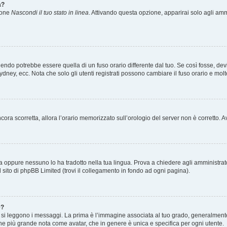
a?
zione
Nascondi il tuo stato in linea
. Attivando questa opzione, apparirai solo agli ammi
ndo potrebbe essere quella di un fuso orario differente dal tuo. Se così fosse, devi 
ydney, ecc. Nota che solo gli utenti registrati possono cambiare il fuso orario e mol
 ancora scorretta, allora l’orario memorizzato sull’orologio del server non è corretto
a oppure nessuno lo ha tradotto nella tua lingua. Prova a chiedere agli amministrator
l sito di phpBB Limited (trovi il collegamento in fondo ad ogni pagina).
e?
 leggono i messaggi. La prima è l’immagine associata al tuo grado, generalmente ha
agine più grande nota come avatar, che in genere è unica e specifica per ogni utente.