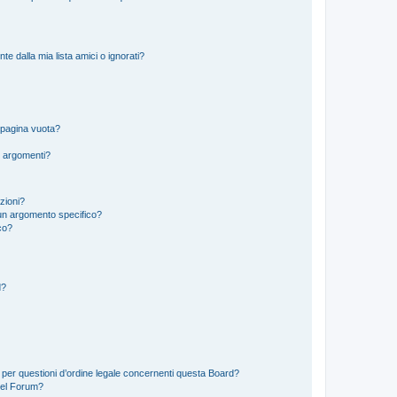
 dalla mia lista amici o ignorati?
 pagina vuota?
i argomenti?
izioni?
un argomento specifico?
co?
d?
 per questioni d’ordine legale concernenti questa Board?
del Forum?