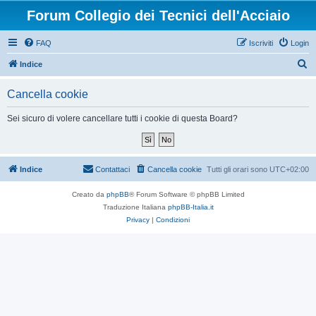
Forum Collegio dei Tecnici dell'Acciaio
FAQ
Iscriviti
Login
C
Indice
e
Cancella cookie
r
c
Sei sicuro di volere cancellare tutti i cookie di questa Board?
a
Indice
Contattaci
Cancella cookie
Tutti gli orari sono
UTC+02:00
Creato da
phpBB
® Forum Software © phpBB Limited
Traduzione Italiana
phpBB-Italia.it
Privacy
|
Condizioni