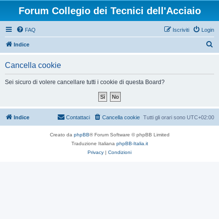
Forum Collegio dei Tecnici dell'Acciaio
FAQ
Iscriviti
Login
C
Indice
e
Cancella cookie
r
c
Sei sicuro di volere cancellare tutti i cookie di questa Board?
a
Indice
Contattaci
Cancella cookie
Tutti gli orari sono
UTC+02:00
Creato da
phpBB
® Forum Software © phpBB Limited
Traduzione Italiana
phpBB-Italia.it
Privacy
|
Condizioni