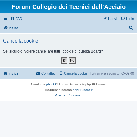
Forum Collegio dei Tecnici dell'Acciaio
FAQ
Iscriviti
Login
C
Indice
e
Cancella cookie
r
c
Sei sicuro di volere cancellare tutti i cookie di questa Board?
a
Indice
Contattaci
Cancella cookie
Tutti gli orari sono
UTC+02:00
Creato da
phpBB
® Forum Software © phpBB Limited
Traduzione Italiana
phpBB-Italia.it
Privacy
|
Condizioni