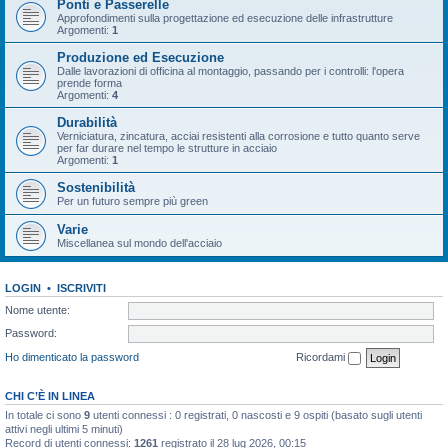
Ponti e Passerelle
Approfondimenti sulla progettazione ed esecuzione delle infrastrutture
Argomenti:
1
Produzione ed Esecuzione
Dalle lavorazioni di officina al montaggio, passando per i controlli: l'opera
prende forma
Argomenti:
4
Durabilità
Verniciatura, zincatura, acciai resistenti alla corrosione e tutto quanto serve
per far durare nel tempo le strutture in acciaio
Argomenti:
1
Sostenibilità
Per un futuro sempre più green
Varie
Miscellanea sul mondo dell'acciaio
LOGIN
•
ISCRIVITI
Nome utente:
Password:
Ho dimenticato la password
Ricordami
CHI C’È IN LINEA
In totale ci sono
9
utenti connessi : 0 registrati, 0 nascosti e 9 ospiti (basato sugli utenti
attivi negli ultimi 5 minuti)
Record di utenti connessi:
1261
registrato il 28 lug 2026, 00:15