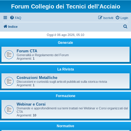
Forum Collegio dei Tecnici dell'Acciaio
FAQ
Iscriviti
Login
C
Indice
e
Oggi è 06 ago 2026, 05:10
r
Generale
c
Forum CTA
a
Generalità e Regolamento del Forum
Argomenti:
1
La Rivista
Costruzioni Metalliche
Discussioni e curiosità sugli articoli pubblicati sulla storica rivista
Argomenti:
1
Formazione
Webinar e Corsi
Domande e approfondimenti sui temi trattati nei Webinar e Corsi organizzati dal
CTA
Argomenti:
10
Normative