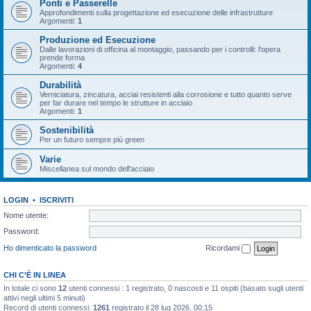
Ponti e Passerelle
Approfondimenti sulla progettazione ed esecuzione delle infrastrutture
Argomenti:
1
Produzione ed Esecuzione
Dalle lavorazioni di officina al montaggio, passando per i controlli: l'opera
prende forma
Argomenti:
4
Durabilità
Verniciatura, zincatura, acciai resistenti alla corrosione e tutto quanto serve
per far durare nel tempo le strutture in acciaio
Argomenti:
1
Sostenibilità
Per un futuro sempre più green
Varie
Miscellanea sul mondo dell'acciaio
LOGIN
•
ISCRIVITI
Nome utente:
Password:
Ho dimenticato la password
Ricordami
CHI C’È IN LINEA
In totale ci sono
12
utenti connessi : 1 registrato, 0 nascosti e 11 ospiti (basato sugli utenti
attivi negli ultimi 5 minuti)
Record di utenti connessi:
1261
registrato il 28 lug 2026, 00:15