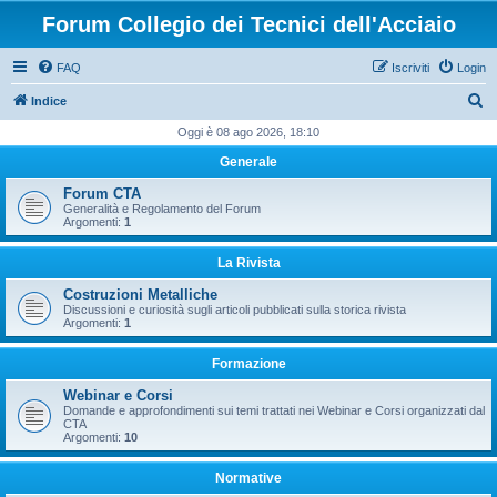
Forum Collegio dei Tecnici dell'Acciaio
FAQ
Iscriviti
Login
C
Indice
e
Oggi è 08 ago 2026, 18:10
r
Generale
c
Forum CTA
a
Generalità e Regolamento del Forum
Argomenti:
1
La Rivista
Costruzioni Metalliche
Discussioni e curiosità sugli articoli pubblicati sulla storica rivista
Argomenti:
1
Formazione
Webinar e Corsi
Domande e approfondimenti sui temi trattati nei Webinar e Corsi organizzati dal
CTA
Argomenti:
10
Normative