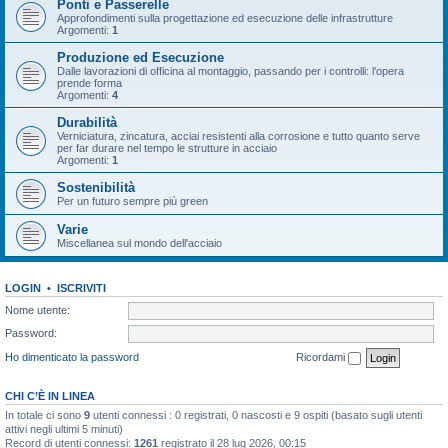
Ponti e Passerelle
Approfondimenti sulla progettazione ed esecuzione delle infrastrutture
Argomenti:
1
Produzione ed Esecuzione
Dalle lavorazioni di officina al montaggio, passando per i controlli: l'opera
prende forma
Argomenti:
4
Durabilità
Verniciatura, zincatura, acciai resistenti alla corrosione e tutto quanto serve
per far durare nel tempo le strutture in acciaio
Argomenti:
1
Sostenibilità
Per un futuro sempre più green
Varie
Miscellanea sul mondo dell'acciaio
LOGIN
•
ISCRIVITI
Nome utente:
Password:
Ho dimenticato la password
Ricordami
CHI C’È IN LINEA
In totale ci sono
9
utenti connessi : 0 registrati, 0 nascosti e 9 ospiti (basato sugli utenti
attivi negli ultimi 5 minuti)
Record di utenti connessi:
1261
registrato il 28 lug 2026, 00:15