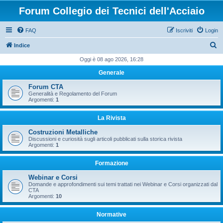
Forum Collegio dei Tecnici dell'Acciaio
FAQ
Iscriviti
Login
C
Indice
e
Oggi è 08 ago 2026, 16:28
r
Generale
c
Forum CTA
a
Generalità e Regolamento del Forum
Argomenti:
1
La Rivista
Costruzioni Metalliche
Discussioni e curiosità sugli articoli pubblicati sulla storica rivista
Argomenti:
1
Formazione
Webinar e Corsi
Domande e approfondimenti sui temi trattati nei Webinar e Corsi organizzati dal
CTA
Argomenti:
10
Normative