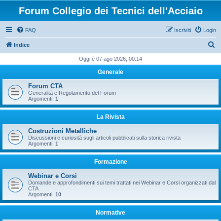
Forum Collegio dei Tecnici dell'Acciaio
FAQ
Iscriviti
Login
C
Indice
e
Oggi è 07 ago 2026, 00:14
r
Generale
c
Forum CTA
a
Generalità e Regolamento del Forum
Argomenti:
1
La Rivista
Costruzioni Metalliche
Discussioni e curiosità sugli articoli pubblicati sulla storica rivista
Argomenti:
1
Formazione
Webinar e Corsi
Domande e approfondimenti sui temi trattati nei Webinar e Corsi organizzati dal
CTA
Argomenti:
10
Normative