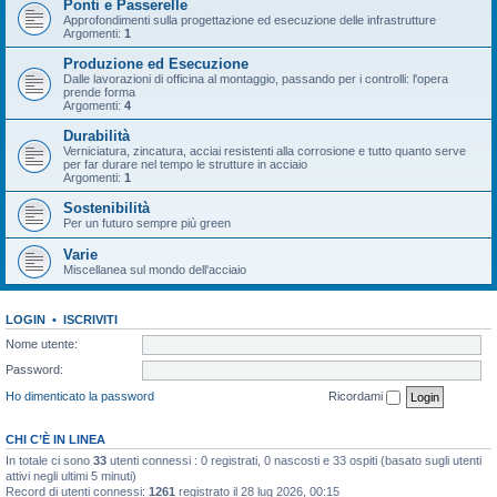
Ponti e Passerelle
Approfondimenti sulla progettazione ed esecuzione delle infrastrutture
Argomenti:
1
Produzione ed Esecuzione
Dalle lavorazioni di officina al montaggio, passando per i controlli: l'opera
prende forma
Argomenti:
4
Durabilità
Verniciatura, zincatura, acciai resistenti alla corrosione e tutto quanto serve
per far durare nel tempo le strutture in acciaio
Argomenti:
1
Sostenibilità
Per un futuro sempre più green
Varie
Miscellanea sul mondo dell'acciaio
LOGIN
•
ISCRIVITI
Nome utente:
Password:
Ho dimenticato la password
Ricordami
CHI C’È IN LINEA
In totale ci sono
33
utenti connessi : 0 registrati, 0 nascosti e 33 ospiti (basato sugli utenti
attivi negli ultimi 5 minuti)
Record di utenti connessi:
1261
registrato il 28 lug 2026, 00:15