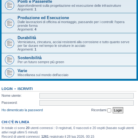
Ponti e Passerelle
Approfondimenti sulla progettazione ed esecuzione delle infrastrutture
Argomenti:
1
Produzione ed Esecuzione
Dalle lavorazioni di officina al montaggio, passando per i controlli: l'opera
prende forma
Argomenti:
4
Durabilità
Verniciatura, zincatura, acciai resistenti alla corrosione e tutto quanto serve
per far durare nel tempo le strutture in acciaio
Argomenti:
1
Sostenibilità
Per un futuro sempre più green
Varie
Miscellanea sul mondo dell'acciaio
LOGIN
•
ISCRIVITI
Nome utente:
Password:
Ho dimenticato la password
Ricordami
CHI C’È IN LINEA
In totale ci sono
20
utenti connessi : 0 registrati, 0 nascosti e 20 ospiti (basato sugli utenti
attivi negli ultimi 5 minuti)
Record di utenti connessi:
1261
registrato il 28 lug 2026, 00:15