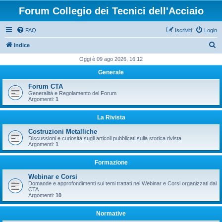
Forum Collegio dei Tecnici dell'Acciaio
FAQ
Iscriviti
Login
C
Indice
e
Oggi è 09 ago 2026, 16:12
r
Generale
c
Forum CTA
a
Generalità e Regolamento del Forum
Argomenti:
1
La Rivista
Costruzioni Metalliche
Discussioni e curiosità sugli articoli pubblicati sulla storica rivista
Argomenti:
1
Formazione
Webinar e Corsi
Domande e approfondimenti sui temi trattati nei Webinar e Corsi organizzati dal
CTA
Argomenti:
10
Normative