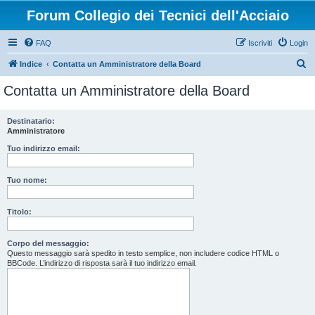
Forum Collegio dei Tecnici dell'Acciaio
FAQ
Iscriviti
Login
C
Indice
Contatta un Amministratore della Board
e
Contatta un Amministratore della Board
r
c
Destinatario:
Amministratore
a
Tuo indirizzo email:
Tuo nome:
Titolo:
Corpo del messaggio:
Questo messaggio sarà spedito in testo semplice, non includere codice HTML o
BBCode. L’indirizzo di risposta sarà il tuo indirizzo email.