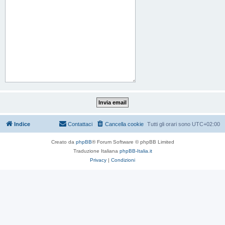
Indice
Contattaci
Cancella cookie
Tutti gli orari sono
UTC+02:00
Creato da
phpBB
® Forum Software © phpBB Limited
Traduzione Italiana
phpBB-Italia.it
Privacy
|
Condizioni