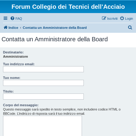
Forum Collegio dei Tecnici dell'Acciaio
FAQ
Iscriviti
Login
C
Indice
Contatta un Amministratore della Board
e
Contatta un Amministratore della Board
r
c
Destinatario:
Amministratore
a
Tuo indirizzo email:
Tuo nome:
Titolo:
Corpo del messaggio:
Questo messaggio sarà spedito in testo semplice, non includere codice HTML o
BBCode. L’indirizzo di risposta sarà il tuo indirizzo email.