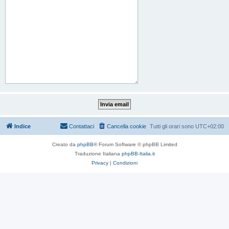
Indice
Contattaci
Cancella cookie
Tutti gli orari sono
UTC+02:00
Creato da
phpBB
® Forum Software © phpBB Limited
Traduzione Italiana
phpBB-Italia.it
Privacy
|
Condizioni