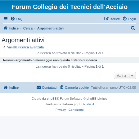
Forum Collegio dei Tecnici dell'Acciaio
FAQ
Iscriviti
Login
C
Indice
Cerca
Argomenti attivi
e
Argomenti attivi
r
Vai alla ricerca avanzata
c
La ricerca ha trovato 0 risultati • Pagina
1
di
1
a
Nessun argomento o messaggio con questo criterio di ricerca.
La ricerca ha trovato 0 risultati • Pagina
1
di
1
Vai a
Indice
Contattaci
Cancella cookie
Tutti gli orari sono
UTC+02:00
Creato da
phpBB
® Forum Software © phpBB Limited
Traduzione Italiana
phpBB-Italia.it
Privacy
|
Condizioni