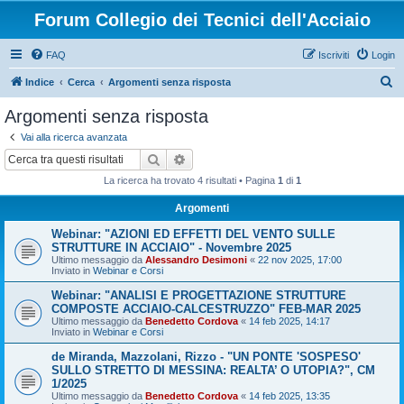
Forum Collegio dei Tecnici dell'Acciaio
FAQ
Iscriviti
Login
C
Indice
Cerca
Argomenti senza risposta
e
Argomenti senza risposta
r
Vai alla ricerca avanzata
c
Cerca
Ricerca avanzata
a
La ricerca ha trovato 4 risultati • Pagina
1
di
1
Argomenti
Webinar: "AZIONI ED EFFETTI DEL VENTO SULLE
STRUTTURE IN ACCIAIO" - Novembre 2025
Ultimo messaggio da
Alessandro Desimoni
«
22 nov 2025, 17:00
Inviato in
Webinar e Corsi
Webinar: "ANALISI E PROGETTAZIONE STRUTTURE
COMPOSTE ACCIAIO-CALCESTRUZZO" FEB-MAR 2025
Ultimo messaggio da
Benedetto Cordova
«
14 feb 2025, 14:17
Inviato in
Webinar e Corsi
de Miranda, Mazzolani, Rizzo - "UN PONTE 'SOSPESO'
SULLO STRETTO DI MESSINA: REALTA’ O UTOPIA?", CM
1/2025
Ultimo messaggio da
Benedetto Cordova
«
14 feb 2025, 13:35