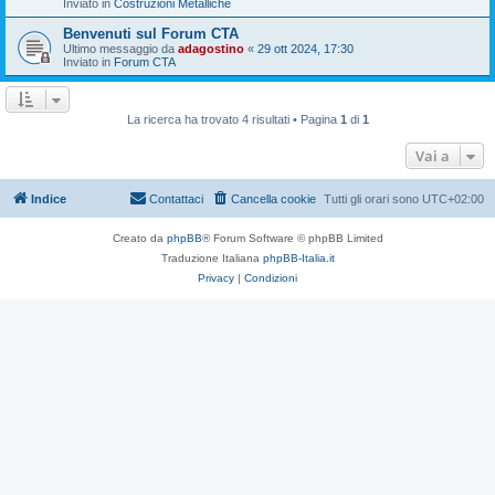
Inviato in
Costruzioni Metalliche
Benvenuti sul Forum CTA
Ultimo messaggio da
adagostino
«
29 ott 2024, 17:30
Inviato in
Forum CTA
La ricerca ha trovato 4 risultati • Pagina
1
di
1
Vai a
Indice
Contattaci
Cancella cookie
Tutti gli orari sono
UTC+02:00
Creato da
phpBB
® Forum Software © phpBB Limited
Traduzione Italiana
phpBB-Italia.it
Privacy
|
Condizioni