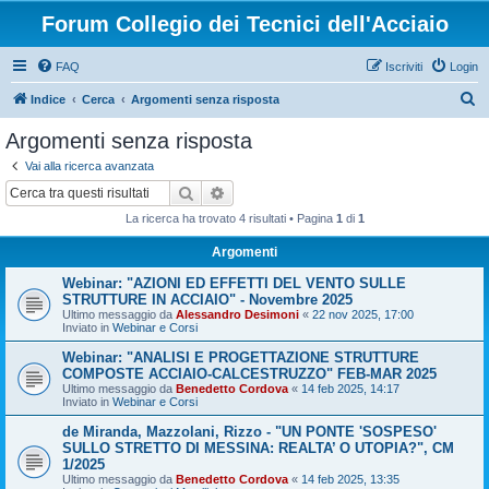
Forum Collegio dei Tecnici dell'Acciaio
FAQ
Iscriviti
Login
C
Indice
Cerca
Argomenti senza risposta
e
Argomenti senza risposta
r
Vai alla ricerca avanzata
c
Cerca
Ricerca avanzata
a
La ricerca ha trovato 4 risultati • Pagina
1
di
1
Argomenti
Webinar: "AZIONI ED EFFETTI DEL VENTO SULLE
STRUTTURE IN ACCIAIO" - Novembre 2025
Ultimo messaggio da
Alessandro Desimoni
«
22 nov 2025, 17:00
Inviato in
Webinar e Corsi
Webinar: "ANALISI E PROGETTAZIONE STRUTTURE
COMPOSTE ACCIAIO-CALCESTRUZZO" FEB-MAR 2025
Ultimo messaggio da
Benedetto Cordova
«
14 feb 2025, 14:17
Inviato in
Webinar e Corsi
de Miranda, Mazzolani, Rizzo - "UN PONTE 'SOSPESO'
SULLO STRETTO DI MESSINA: REALTA’ O UTOPIA?", CM
1/2025
Ultimo messaggio da
Benedetto Cordova
«
14 feb 2025, 13:35