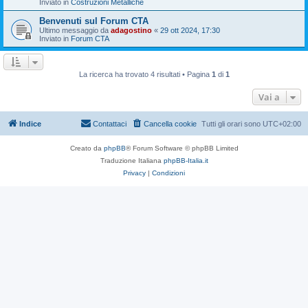
Inviato in
Costruzioni Metalliche
Benvenuti sul Forum CTA
Ultimo messaggio da
adagostino
«
29 ott 2024, 17:30
Inviato in
Forum CTA
La ricerca ha trovato 4 risultati • Pagina
1
di
1
Vai a
Indice
Contattaci
Cancella cookie
Tutti gli orari sono
UTC+02:00
Creato da
phpBB
® Forum Software © phpBB Limited
Traduzione Italiana
phpBB-Italia.it
Privacy
|
Condizioni