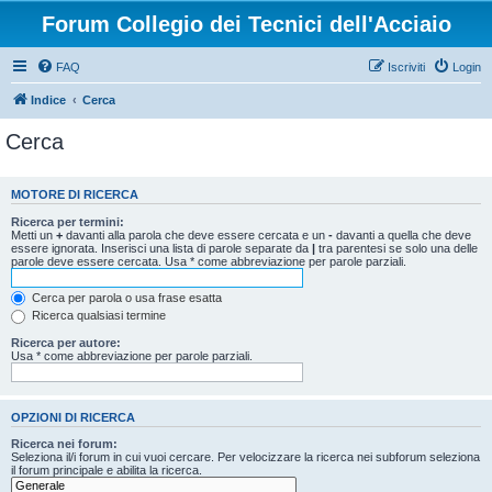
Forum Collegio dei Tecnici dell'Acciaio
FAQ
Iscriviti
Login
Indice
Cerca
Cerca
MOTORE DI RICERCA
Ricerca per termini:
Metti un
+
davanti alla parola che deve essere cercata e un
-
davanti a quella che deve
essere ignorata. Inserisci una lista di parole separate da
|
tra parentesi se solo una delle
parole deve essere cercata. Usa * come abbreviazione per parole parziali.
Cerca per parola o usa frase esatta
Ricerca qualsiasi termine
Ricerca per autore:
Usa * come abbreviazione per parole parziali.
OPZIONI DI RICERCA
Ricerca nei forum:
Seleziona il/i forum in cui vuoi cercare. Per velocizzare la ricerca nei subforum seleziona
il forum principale e abilita la ricerca.