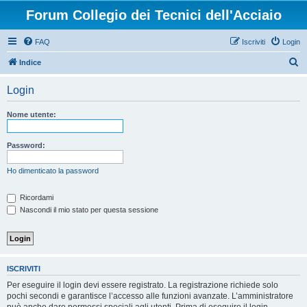
Forum Collegio dei Tecnici dell'Acciaio
FAQ
Iscriviti
Login
C
Indice
e
Login
r
c
Nome utente:
a
Password:
Ho dimenticato la password
Ricordami
Nascondi il mio stato per questa sessione
ISCRIVITI
Per eseguire il login devi essere registrato. La registrazione richiede solo
pochi secondi e garantisce l’accesso alle funzioni avanzate. L’amministratore
può anche dare permessi speciali agli utenti. Prima di eseguire il login