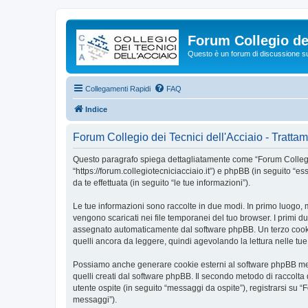
Forum Collegio dei
Questo è un forum di discussione su 
Collegamenti Rapidi
FAQ
Indice
Forum Collegio dei Tecnici dell'Acciaio - Trattam
Questo paragrafo spiega dettagliatamente come “Forum Collegio dei
“https://forum.collegiotecniciacciaio.it”) e phpBB (in seguito 
da te effettuata (in seguito “le tue informazioni”).
Le tue informazioni sono raccolte in due modi. In primo luogo, m
vengono scaricati nei file temporanei del tuo browser. I primi du
assegnato automaticamente dal software phpBB. Un terzo cookie 
quelli ancora da leggere, quindi agevolando la lettura nelle tue v
Possiamo anche generare cookie esterni al software phpBB mentr
quelli creati dal software phpBB. Il secondo metodo di raccolta 
utente ospite (in seguito “messaggi da ospite”), registrarsi su “F
messaggi”).