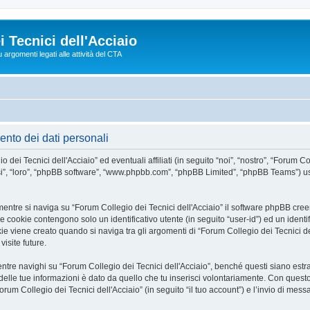
 Tecnici dell'Acciaio
argomenti legati alle attività del CTA
ento dei dati personali
 Tecnici dell'Acciaio” ed eventuali affiliati (in seguito “noi”, “nostro”, “Forum Col
“essi”, “loro”, “phpBB software”, “www.phpbb.com”, “phpBB Limited”, “phpBB Teams”) 
entre si naviga su “Forum Collegio dei Tecnici dell'Acciaio” il software phpBB creer
e cookie contengono solo un identificativo utente (in seguito “user-id”) ed un identi
viene creato quando si naviga tra gli argomenti di “Forum Collegio dei Tecnici del
isite future.
e navighi su “Forum Collegio dei Tecnici dell'Acciaio”, benché questi siano estra
delle tue informazioni è dato da quello che tu inserisci volontariamente. Con quest
orum Collegio dei Tecnici dell'Acciaio” (in seguito “il tuo account”) e l’invio di mess