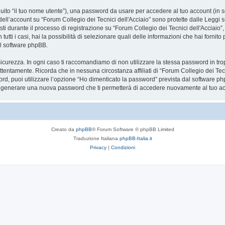
eguito “il tuo nome utente”), una password da usare per accedere al tuo account (in s
 dell’account su “Forum Collegio dei Tecnici dell'Acciaio” sono protette dalle Leggi su
ti durante il processo di registrazione su “Forum Collegio dei Tecnici dell'Acciaio”,
n tutti i casi, hai la possibilità di selezionare quali delle informazioni che hai forni
el software phpBB.
icurezza. In ogni caso ti raccomandiamo di non utilizzare la stessa password in tro
attentamente. Ricorda che in nessuna circostanza affiliati di “Forum Collegio dei Te
rd, puoi utilizzare l’opzione “Ho dimenticato la password” prevista dal software ph
a generare una nuova password che ti permetterà di accedere nuovamente al tuo a
Creato da
phpBB
® Forum Software © phpBB Limited
Traduzione Italiana
phpBB-Italia.it
Privacy
|
Condizioni