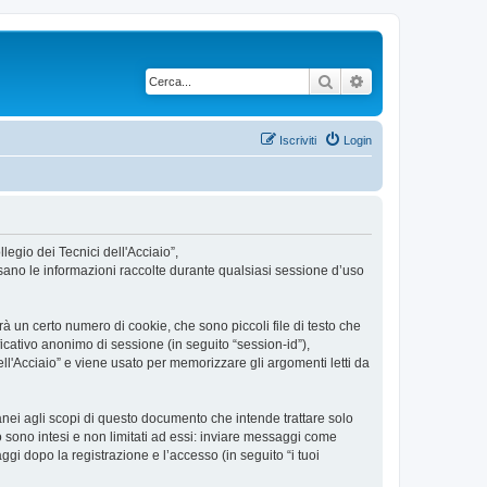
Cerca
Ricerca avanzata
Iscriviti
Login
legio dei Tecnici dell'Acciaio”,
usano le informazioni raccolte durante qualsiasi sessione d’uso
à un certo numero di cookie, che sono piccoli file di testo che
ficativo anonimo di sessione (in seguito “session-id”),
l'Acciaio” e viene usato per memorizzare gli argomenti letti da
nei agli scopi di questo documento che intende trattare solo
o sono intesi e non limitati ad essi: inviare messaggi come
aggi dopo la registrazione e l’accesso (in seguito “i tuoi