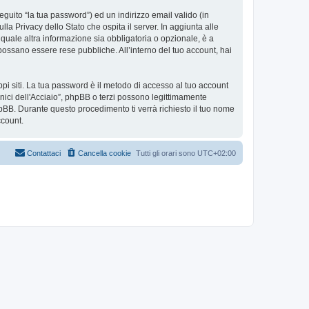
eguito “la tua password”) ed un indirizzo email valido (in
lla Privacy dello Stato che ospita il server. In aggiunta alle
 quale altra informazione sia obbligatoria o opzionale, è a
to possano essere rese pubbliche. All’interno del tuo account, hai
ppi siti. La tua password è il metodo di accesso al tuo account
cnici dell'Acciaio”, phpBB o terzi possono legittimamente
pBB. Durante questo procedimento ti verrà richiesto il tuo nome
ccount.
Contattaci
Cancella cookie
Tutti gli orari sono
UTC+02:00