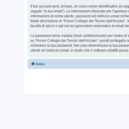
Il tuo account avrà, di base, un unico nome identificativo (in s
seguito “la tua email”). Le informazioni rilasciate per l’apertura
informazioni di nome utente, password ed indirizzo email richies
totale discrezione di “Forum Collegio dei Tecnici dell'Acciaio”. I
facoltà di opt-in o opt-out sul generatore automatico di email d
La password viene criptata (hash unidirezionale) per motivi di s
su “Forum Collegio dei Tecnici dell'Acciaio”, quindi proteggila 
richiedere la tua password. Nel caso dimenticassi la tua passwo
utente ed indirizzo email, in modo che il software phpBB poss
Indice