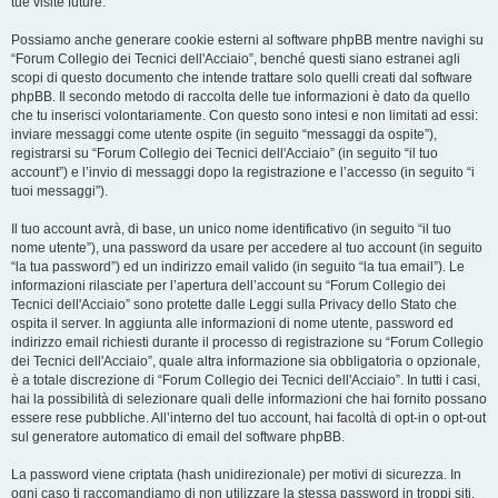
tue visite future.
Possiamo anche generare cookie esterni al software phpBB mentre navighi su
“Forum Collegio dei Tecnici dell'Acciaio”, benché questi siano estranei agli
scopi di questo documento che intende trattare solo quelli creati dal software
phpBB. Il secondo metodo di raccolta delle tue informazioni è dato da quello
che tu inserisci volontariamente. Con questo sono intesi e non limitati ad essi:
inviare messaggi come utente ospite (in seguito “messaggi da ospite”),
registrarsi su “Forum Collegio dei Tecnici dell'Acciaio” (in seguito “il tuo
account”) e l’invio di messaggi dopo la registrazione e l’accesso (in seguito “i
tuoi messaggi”).
Il tuo account avrà, di base, un unico nome identificativo (in seguito “il tuo
nome utente”), una password da usare per accedere al tuo account (in seguito
“la tua password”) ed un indirizzo email valido (in seguito “la tua email”). Le
informazioni rilasciate per l’apertura dell’account su “Forum Collegio dei
Tecnici dell'Acciaio” sono protette dalle Leggi sulla Privacy dello Stato che
ospita il server. In aggiunta alle informazioni di nome utente, password ed
indirizzo email richiesti durante il processo di registrazione su “Forum Collegio
dei Tecnici dell'Acciaio”, quale altra informazione sia obbligatoria o opzionale,
è a totale discrezione di “Forum Collegio dei Tecnici dell'Acciaio”. In tutti i casi,
hai la possibilità di selezionare quali delle informazioni che hai fornito possano
essere rese pubbliche. All’interno del tuo account, hai facoltà di opt-in o opt-out
sul generatore automatico di email del software phpBB.
La password viene criptata (hash unidirezionale) per motivi di sicurezza. In
ogni caso ti raccomandiamo di non utilizzare la stessa password in troppi siti.