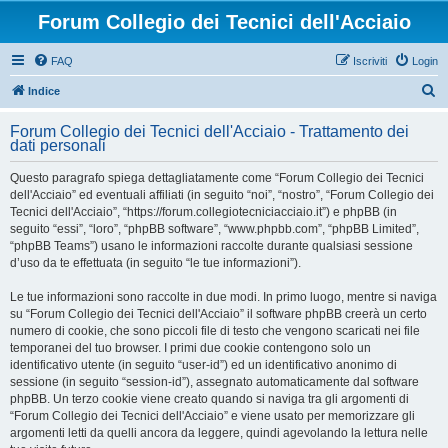
Forum Collegio dei Tecnici dell'Acciaio
FAQ
Iscriviti
Login
C
Indice
e
Forum Collegio dei Tecnici dell'Acciaio - Trattamento dei
r
dati personali
c
Questo paragrafo spiega dettagliatamente come “Forum Collegio dei Tecnici
a
dell'Acciaio” ed eventuali affiliati (in seguito “noi”, “nostro”, “Forum Collegio dei
Tecnici dell'Acciaio”, “https://forum.collegiotecniciacciaio.it”) e phpBB (in
seguito “essi”, “loro”, “phpBB software”, “www.phpbb.com”, “phpBB Limited”,
“phpBB Teams”) usano le informazioni raccolte durante qualsiasi sessione
d’uso da te effettuata (in seguito “le tue informazioni”).
Le tue informazioni sono raccolte in due modi. In primo luogo, mentre si naviga
su “Forum Collegio dei Tecnici dell'Acciaio” il software phpBB creerà un certo
numero di cookie, che sono piccoli file di testo che vengono scaricati nei file
temporanei del tuo browser. I primi due cookie contengono solo un
identificativo utente (in seguito “user-id”) ed un identificativo anonimo di
sessione (in seguito “session-id”), assegnato automaticamente dal software
phpBB. Un terzo cookie viene creato quando si naviga tra gli argomenti di
“Forum Collegio dei Tecnici dell'Acciaio” e viene usato per memorizzare gli
argomenti letti da quelli ancora da leggere, quindi agevolando la lettura nelle