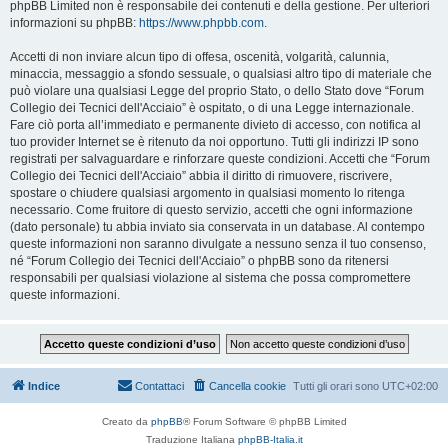
phpBB Limited non è responsabile dei contenuti e della gestione. Per ulteriori
informazioni su phpBB:
https://www.phpbb.com
.
Accetti di non inviare alcun tipo di offesa, oscenità, volgarità, calunnia,
minaccia, messaggio a sfondo sessuale, o qualsiasi altro tipo di materiale che
può violare una qualsiasi Legge del proprio Stato, o dello Stato dove “Forum
Collegio dei Tecnici dell'Acciaio” è ospitato, o di una Legge internazionale.
Fare ciò porta all’immediato e permanente divieto di accesso, con notifica al
tuo provider Internet se è ritenuto da noi opportuno. Tutti gli indirizzi IP sono
registrati per salvaguardare e rinforzare queste condizioni. Accetti che “Forum
Collegio dei Tecnici dell'Acciaio” abbia il diritto di rimuovere, riscrivere,
spostare o chiudere qualsiasi argomento in qualsiasi momento lo ritenga
necessario. Come fruitore di questo servizio, accetti che ogni informazione
(dato personale) tu abbia inviato sia conservata in un database. Al contempo
queste informazioni non saranno divulgate a nessuno senza il tuo consenso,
né “Forum Collegio dei Tecnici dell'Acciaio” o phpBB sono da ritenersi
responsabili per qualsiasi violazione al sistema che possa compromettere
queste informazioni.
Indice
Contattaci
Cancella cookie
Tutti gli orari sono
UTC+02:00
Creato da
phpBB
® Forum Software © phpBB Limited
Traduzione Italiana
phpBB-Italia.it