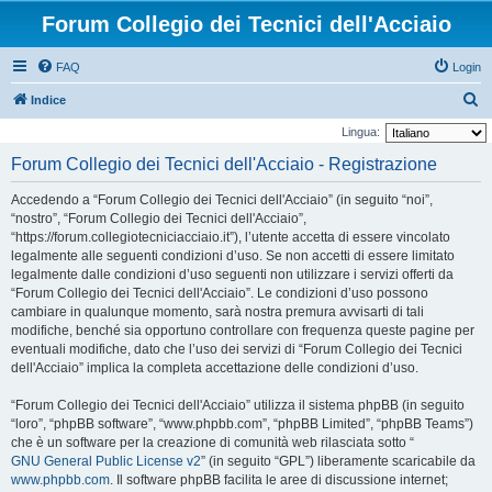
Forum Collegio dei Tecnici dell'Acciaio
FAQ
Login
C
Indice
e
Lingua:
r
Forum Collegio dei Tecnici dell'Acciaio - Registrazione
c
Accedendo a “Forum Collegio dei Tecnici dell'Acciaio” (in seguito “noi”,
a
“nostro”, “Forum Collegio dei Tecnici dell'Acciaio”,
“https://forum.collegiotecniciacciaio.it”), l’utente accetta di essere vincolato
legalmente alle seguenti condizioni d’uso. Se non accetti di essere limitato
legalmente dalle condizioni d’uso seguenti non utilizzare i servizi offerti da
“Forum Collegio dei Tecnici dell'Acciaio”. Le condizioni d’uso possono
cambiare in qualunque momento, sarà nostra premura avvisarti di tali
modifiche, benché sia opportuno controllare con frequenza queste pagine per
eventuali modifiche, dato che l’uso dei servizi di “Forum Collegio dei Tecnici
dell'Acciaio” implica la completa accettazione delle condizioni d’uso.
“Forum Collegio dei Tecnici dell'Acciaio” utilizza il sistema phpBB (in seguito
“loro”, “phpBB software”, “www.phpbb.com”, “phpBB Limited”, “phpBB Teams”)
che è un software per la creazione di comunità web rilasciata sotto “
GNU General Public License v2
” (in seguito “GPL”) liberamente scaricabile da
www.phpbb.com
. Il software phpBB facilita le aree di discussione internet;