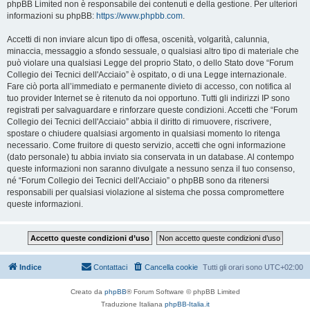
phpBB Limited non è responsabile dei contenuti e della gestione. Per ulteriori
informazioni su phpBB:
https://www.phpbb.com
.
Accetti di non inviare alcun tipo di offesa, oscenità, volgarità, calunnia,
minaccia, messaggio a sfondo sessuale, o qualsiasi altro tipo di materiale che
può violare una qualsiasi Legge del proprio Stato, o dello Stato dove “Forum
Collegio dei Tecnici dell'Acciaio” è ospitato, o di una Legge internazionale.
Fare ciò porta all’immediato e permanente divieto di accesso, con notifica al
tuo provider Internet se è ritenuto da noi opportuno. Tutti gli indirizzi IP sono
registrati per salvaguardare e rinforzare queste condizioni. Accetti che “Forum
Collegio dei Tecnici dell'Acciaio” abbia il diritto di rimuovere, riscrivere,
spostare o chiudere qualsiasi argomento in qualsiasi momento lo ritenga
necessario. Come fruitore di questo servizio, accetti che ogni informazione
(dato personale) tu abbia inviato sia conservata in un database. Al contempo
queste informazioni non saranno divulgate a nessuno senza il tuo consenso,
né “Forum Collegio dei Tecnici dell'Acciaio” o phpBB sono da ritenersi
responsabili per qualsiasi violazione al sistema che possa compromettere
queste informazioni.
Indice
Contattaci
Cancella cookie
Tutti gli orari sono
UTC+02:00
Creato da
phpBB
® Forum Software © phpBB Limited
Traduzione Italiana
phpBB-Italia.it