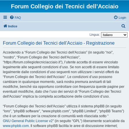
Forum Collegio dei Tecnici dell'Acciaio
FAQ
Login
C
Indice
e
Lingua:
r
Forum Collegio dei Tecnici dell'Acciaio - Registrazione
c
Accedendo a “Forum Collegio dei Tecnici dell'Acciaio” (in seguito “noi”,
a
“nostro”, “Forum Collegio dei Tecnici dell'Acciaio”,
“https://forum.collegiotecniciacciaio.it”), l’utente accetta di essere vincolato
legalmente alle seguenti condizioni d’uso. Se non accetti di essere limitato
legalmente dalle condizioni d’uso seguenti non utilizzare i servizi offerti da
“Forum Collegio dei Tecnici dell'Acciaio”. Le condizioni d’uso possono
cambiare in qualunque momento, sarà nostra premura avvisarti di tali
modifiche, benché sia opportuno controllare con frequenza queste pagine per
eventuali modifiche, dato che l’uso dei servizi di “Forum Collegio dei Tecnici
dell'Acciaio” implica la completa accettazione delle condizioni d’uso.
“Forum Collegio dei Tecnici dell'Acciaio” utilizza il sistema phpBB (in seguito
“loro”, “phpBB software”, “www.phpbb.com”, “phpBB Limited”, “phpBB Teams”)
che è un software per la creazione di comunità web rilasciata sotto “
GNU General Public License v2
” (in seguito “GPL”) liberamente scaricabile da
www.phpbb.com
. Il software phpBB facilita le aree di discussione internet;