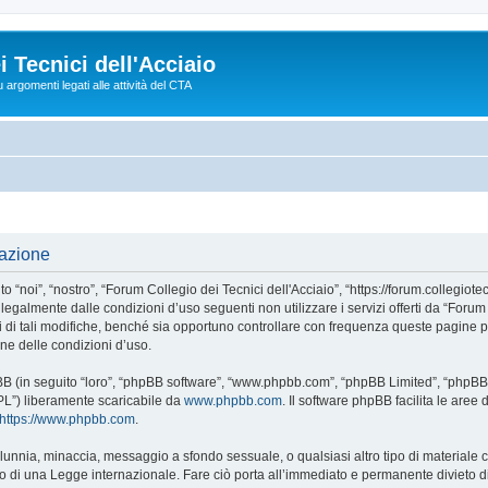
 Tecnici dell'Acciaio
argomenti legati alle attività del CTA
razione
“noi”, “nostro”, “Forum Collegio dei Tecnici dell'Acciaio”, “https://forum.collegiotec
 legalmente dalle condizioni d’uso seguenti non utilizzare i servizi offerti da “Foru
i tali modifiche, benché sia opportuno controllare con frequenza queste pagine per
one delle condizioni d’uso.
phpBB (in seguito “loro”, “phpBB software”, “www.phpbb.com”, “phpBB Limited”, “php
GPL”) liberamente scaricabile da
www.phpbb.com
. Il software phpBB facilita le are
https://www.phpbb.com
.
 calunnia, minaccia, messaggio a sfondo sessuale, o qualsiasi altro tipo di materiale
 o di una Legge internazionale. Fare ciò porta all’immediato e permanente divieto di 