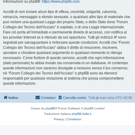
informazioni su phpBB:
https://www.phpbb.com
.
Accetti di non inviare alcun tipo di offesa, oscenità, volgarità, calunnia,
minaccia, messaggio a sfondo sessuale, o qualsiasi altro tipo di materiale che
può violare una qualsiasi Legge del proprio Stato, o dello Stato dove “Forum
Collegio dei Tecnici dell'Acciaio” è ospitato, o di una Legge internazionale.
Fare ciò porta all’immediato e permanente divieto di accesso, con notifica al
tuo provider Internet se è ritenuto da noi opportuno. Tutti gli indirizzi IP sono
registrati per salvaguardare e rinforzare queste condizioni. Accetti che “Forum
Collegio dei Tecnici dell'Acciaio” abbia il diritto di rimuovere, riscrivere,
spostare o chiudere qualsiasi argomento in qualsiasi momento lo ritenga
necessario. Come fruitore di questo servizio, accetti che ogni informazione
(dato personale) tu abbia inviato sia conservata in un database. Al contempo
queste informazioni non saranno divulgate a nessuno senza il tuo consenso,
né “Forum Collegio dei Tecnici dell'Acciaio” o phpBB sono da ritenersi
responsabili per qualsiasi violazione al sistema che possa compromettere
queste informazioni.
Indice
Contattaci
Cancella cookie
Tutti gli orari sono
UTC+02:00
Creato da
phpBB
® Forum Software © phpBB Limited
Traduzione Italiana
phpBB-Italia.it
Privacy
|
Condizioni