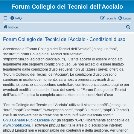
Forum Collegio dei Tecnici dell'Acciaio
FAQ
Iscriviti
Login
C
Indice
e
Forum Collegio dei Tecnici dell'Acciaio - Condizioni d’uso
r
c
Accedendo a “Forum Collegio dei Tecnici dell'Acciaio” (in seguito “noi”,
“nostro”, “Forum Collegio dei Tecnici dell'Acciaio”,
a
“https://forum.collegiotecniciacciaio.it”), l’utente accetta di essere vincolato
legalmente alle seguenti condizioni d’uso. Se non accetti di essere limitato
legalmente dalle condizioni d’uso seguenti non utilizzare i servizi offerti da
“Forum Collegio dei Tecnici dell'Acciaio”. Le condizioni d’uso possono
cambiare in qualunque momento, sarà nostra premura avvisarti di tali
modifiche, benché sia opportuno controllare con frequenza queste pagine per
eventuali modifiche, dato che l’uso dei servizi di “Forum Collegio dei Tecnici
dell'Acciaio” implica la completa accettazione delle condizioni d’uso.
“Forum Collegio dei Tecnici dell'Acciaio” utilizza il sistema phpBB (in seguito
“loro”, “phpBB software”, “www.phpbb.com”, “phpBB Limited”, “phpBB Teams”)
che è un software per la creazione di comunità web rilasciata sotto “
GNU General Public License v2
” (in seguito “GPL”) liberamente scaricabile da
www.phpbb.com
. Il software phpBB facilita le aree di discussione internet;
phpBB Limited non è responsabile dei contenuti e della gestione. Per ulteriori