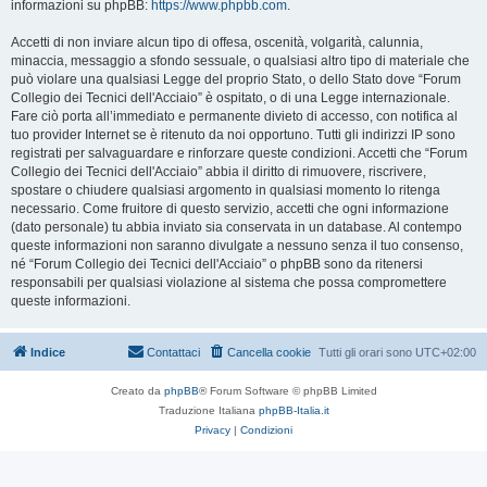
informazioni su phpBB:
https://www.phpbb.com
.
Accetti di non inviare alcun tipo di offesa, oscenità, volgarità, calunnia,
minaccia, messaggio a sfondo sessuale, o qualsiasi altro tipo di materiale che
può violare una qualsiasi Legge del proprio Stato, o dello Stato dove “Forum
Collegio dei Tecnici dell'Acciaio” è ospitato, o di una Legge internazionale.
Fare ciò porta all’immediato e permanente divieto di accesso, con notifica al
tuo provider Internet se è ritenuto da noi opportuno. Tutti gli indirizzi IP sono
registrati per salvaguardare e rinforzare queste condizioni. Accetti che “Forum
Collegio dei Tecnici dell'Acciaio” abbia il diritto di rimuovere, riscrivere,
spostare o chiudere qualsiasi argomento in qualsiasi momento lo ritenga
necessario. Come fruitore di questo servizio, accetti che ogni informazione
(dato personale) tu abbia inviato sia conservata in un database. Al contempo
queste informazioni non saranno divulgate a nessuno senza il tuo consenso,
né “Forum Collegio dei Tecnici dell'Acciaio” o phpBB sono da ritenersi
responsabili per qualsiasi violazione al sistema che possa compromettere
queste informazioni.
Indice
Contattaci
Cancella cookie
Tutti gli orari sono
UTC+02:00
Creato da
phpBB
® Forum Software © phpBB Limited
Traduzione Italiana
phpBB-Italia.it
Privacy
|
Condizioni