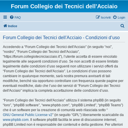
Forum Collegio dei Tecnici dell'Acciaio
FAQ
Iscriviti
Login
C
Indice
e
Forum Collegio dei Tecnici dell'Acciaio - Condizioni d’uso
r
c
Accedendo a “Forum Collegio dei Tecnici dell'Acciaio” (in seguito “noi”,
“nostro”, “Forum Collegio dei Tecnici dell'Acciaio”,
a
“https://forum.collegiotecniciacciaio.it”), l’utente accetta di essere vincolato
legalmente alle seguenti condizioni d’uso. Se non accetti di essere limitato
legalmente dalle condizioni d’uso seguenti non utilizzare i servizi offerti da
“Forum Collegio dei Tecnici dell'Acciaio”. Le condizioni d’uso possono
cambiare in qualunque momento, sarà nostra premura avvisarti di tali
modifiche, benché sia opportuno controllare con frequenza queste pagine per
eventuali modifiche, dato che l’uso dei servizi di “Forum Collegio dei Tecnici
dell'Acciaio” implica la completa accettazione delle condizioni d’uso.
“Forum Collegio dei Tecnici dell'Acciaio” utilizza il sistema phpBB (in seguito
“loro”, “phpBB software”, “www.phpbb.com”, “phpBB Limited”, “phpBB Teams”)
che è un software per la creazione di comunità web rilasciata sotto “
GNU General Public License v2
” (in seguito “GPL”) liberamente scaricabile da
www.phpbb.com
. Il software phpBB facilita le aree di discussione internet;
phpBB Limited non è responsabile dei contenuti e della gestione. Per ulteriori