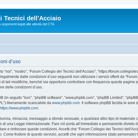
 Tecnici dell'Acciaio
argomenti legati alle attività del CTA
ioni d’uso
“noi”, “nostro”, “Forum Collegio dei Tecnici dell'Acciaio”, “https://forum.collegiotec
 legalmente dalle condizioni d’uso seguenti non utilizzare i servizi offerti da “Foru
i tali modifiche, benché sia opportuno controllare con frequenza queste pagine per
one delle condizioni d’uso.
phpBB (in seguito “loro”, “phpBB software”, “www.phpbb.com”, “phpBB Limited”, “php
GPL”) liberamente scaricabile da
www.phpbb.com
. Il software phpBB facilita le are
https://www.phpbb.com
.
 calunnia, minaccia, messaggio a sfondo sessuale, o qualsiasi altro tipo di materiale
 o di una Legge internazionale. Fare ciò porta all’immediato e permanente divieto di 
rdare e rinforzare queste condizioni. Accetti che “Forum Collegio dei Tecnici dell'Acci
. Come fruitore di questo servizio, accetti che ogni informazione (dato personale) 