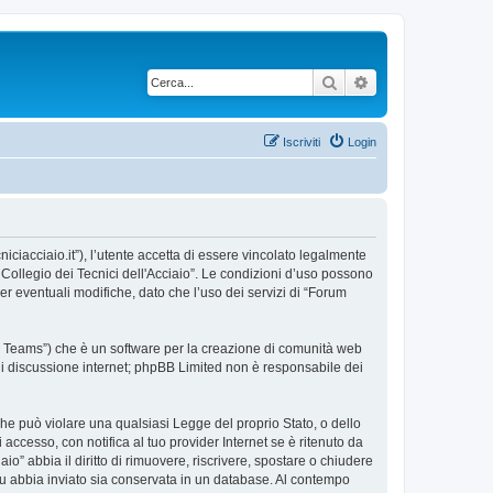
Cerca
Ricerca avanzata
Iscriviti
Login
niciacciaio.it”), l’utente accetta di essere vincolato legalmente
m Collegio dei Tecnici dell'Acciaio”. Le condizioni d’uso possono
 eventuali modifiche, dato che l’uso dei servizi di “Forum
BB Teams”) che è un software per la creazione di comunità web
e di discussione internet; phpBB Limited non è responsabile dei
 che può violare una qualsiasi Legge del proprio Stato, o dello
accesso, con notifica al tuo provider Internet se è ritenuto da
aio” abbia il diritto di rimuovere, riscrivere, spostare o chiudere
tu abbia inviato sia conservata in un database. Al contempo