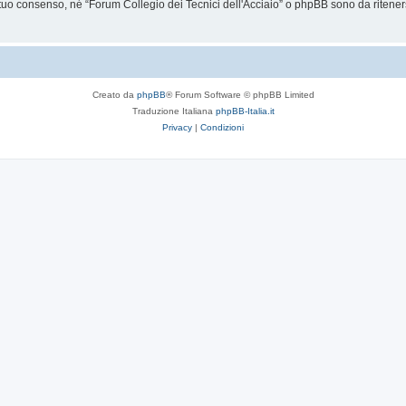
uo consenso, né “Forum Collegio dei Tecnici dell'Acciaio” o phpBB sono da riteners
Creato da
phpBB
® Forum Software © phpBB Limited
Traduzione Italiana
phpBB-Italia.it
Privacy
|
Condizioni