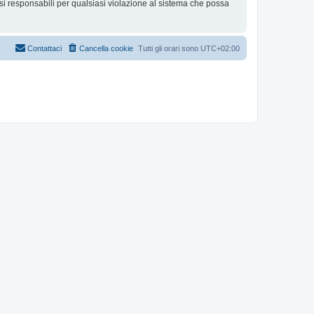
i responsabili per qualsiasi violazione al sistema che possa
Contattaci
Cancella cookie
Tutti gli orari sono
UTC+02:00