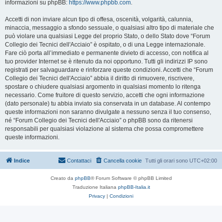
informazioni su phpBB:
https://www.phpbb.com
.
Accetti di non inviare alcun tipo di offesa, oscenità, volgarità, calunnia,
minaccia, messaggio a sfondo sessuale, o qualsiasi altro tipo di materiale che
può violare una qualsiasi Legge del proprio Stato, o dello Stato dove “Forum
Collegio dei Tecnici dell'Acciaio” è ospitato, o di una Legge internazionale.
Fare ciò porta all’immediato e permanente divieto di accesso, con notifica al
tuo provider Internet se è ritenuto da noi opportuno. Tutti gli indirizzi IP sono
registrati per salvaguardare e rinforzare queste condizioni. Accetti che “Forum
Collegio dei Tecnici dell'Acciaio” abbia il diritto di rimuovere, riscrivere,
spostare o chiudere qualsiasi argomento in qualsiasi momento lo ritenga
necessario. Come fruitore di questo servizio, accetti che ogni informazione
(dato personale) tu abbia inviato sia conservata in un database. Al contempo
queste informazioni non saranno divulgate a nessuno senza il tuo consenso,
né “Forum Collegio dei Tecnici dell'Acciaio” o phpBB sono da ritenersi
responsabili per qualsiasi violazione al sistema che possa compromettere
queste informazioni.
Indice
Contattaci
Cancella cookie
Tutti gli orari sono
UTC+02:00
Creato da
phpBB
® Forum Software © phpBB Limited
Traduzione Italiana
phpBB-Italia.it
Privacy
|
Condizioni