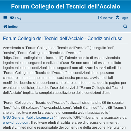
Forum Collegio dei Tecnici dell'Acciaio
FAQ
Iscriviti
Login
C
Indice
e
Forum Collegio dei Tecnici dell'Acciaio - Condizioni d’uso
r
c
Accedendo a “Forum Collegio dei Tecnici dell'Acciaio” (in seguito “noi”,
“nostro”, “Forum Collegio dei Tecnici dell'Acciaio”,
a
“https://forum.collegiotecniciacciaio.it”), l’utente accetta di essere vincolato
legalmente alle seguenti condizioni d’uso. Se non accetti di essere limitato
legalmente dalle condizioni d’uso seguenti non utilizzare i servizi offerti da
“Forum Collegio dei Tecnici dell'Acciaio”. Le condizioni d’uso possono
cambiare in qualunque momento, sarà nostra premura avvisarti di tali
modifiche, benché sia opportuno controllare con frequenza queste pagine per
eventuali modifiche, dato che l’uso dei servizi di “Forum Collegio dei Tecnici
dell'Acciaio” implica la completa accettazione delle condizioni d’uso.
“Forum Collegio dei Tecnici dell'Acciaio” utilizza il sistema phpBB (in seguito
“loro”, “phpBB software”, “www.phpbb.com”, “phpBB Limited”, “phpBB Teams”)
che è un software per la creazione di comunità web rilasciata sotto “
GNU General Public License v2
” (in seguito “GPL”) liberamente scaricabile da
www.phpbb.com
. Il software phpBB facilita le aree di discussione internet;
phpBB Limited non è responsabile dei contenuti e della gestione. Per ulteriori