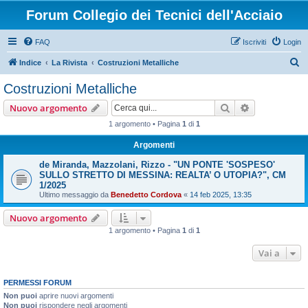
Forum Collegio dei Tecnici dell'Acciaio
FAQ
Iscriviti
Login
C
Indice
La Rivista
Costruzioni Metalliche
e
Costruzioni Metalliche
r
Cerca
Ricerca avan
Nuovo argomento
c
1 argomento • Pagina
1
di
1
a
Argomenti
de Miranda, Mazzolani, Rizzo - "UN PONTE 'SOSPESO'
SULLO STRETTO DI MESSINA: REALTA’ O UTOPIA?", CM
1/2025
Ultimo messaggio da
Benedetto Cordova
«
14 feb 2025, 13:35
Nuovo argomento
1 argomento • Pagina
1
di
1
Vai a
PERMESSI FORUM
Non puoi
aprire nuovi argomenti
Non puoi
rispondere negli argomenti