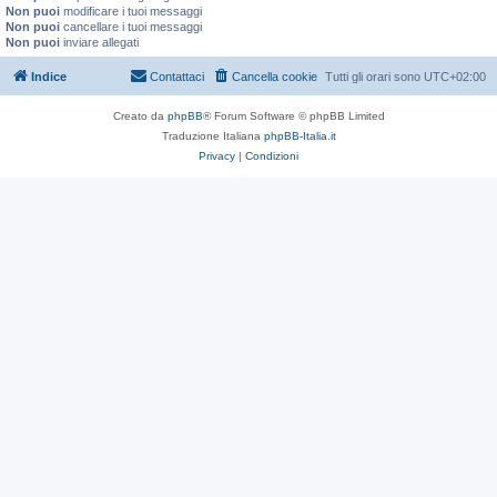
Non puoi
modificare i tuoi messaggi
Non puoi
cancellare i tuoi messaggi
Non puoi
inviare allegati
Indice
Contattaci
Cancella cookie
Tutti gli orari sono
UTC+02:00
Creato da
phpBB
® Forum Software © phpBB Limited
Traduzione Italiana
phpBB-Italia.it
Privacy
|
Condizioni