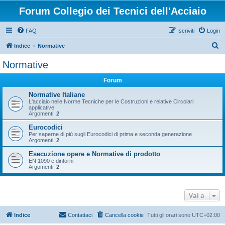
Forum Collegio dei Tecnici dell'Acciaio
FAQ
Iscriviti
Login
C
Indice
Normative
e
Normative
r
Forum
c
a
Normative Italiane
L'acciaio nelle Norme Tecniche per le Costruzioni e relative Circolari
applicative
Argomenti:
2
Eurocodici
Per saperne di più sugli Eurocodici di prima e seconda generazione
Argomenti:
2
Esecuzione opere e Normative di prodotto
EN 1090 e dintorni
Argomenti:
2
Vai a
Indice
Contattaci
Cancella cookie
Tutti gli orari sono
UTC+02:00