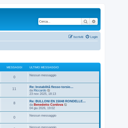
Cerca
Ricerca avanzata
Iscriviti
Login
MESSAGGI
ULTIMO MESSAGGIO
Nessun messaggio
0
Re: Instabilità flesso-torsio…
11
V
da
Riccardo
e
23 nov 2025, 18:13
d
i
Re: BULLONI EN 15048 RONDELLE…
8
u
V
da
Benedetto Cordova
l
e
04 giu 2026, 19:02
t
d
i
i
Nessun messaggio
0
m
u
o
l
m
t
Nessun messaggio
e