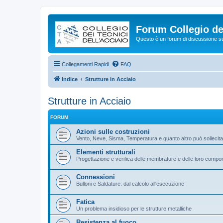
Forum Collegio dei
Questo è un forum di discussione su 
Collegamenti Rapidi
FAQ
Indice
Strutture in Acciaio
Strutture in Acciaio
FORUM
Azioni sulle costruzioni
Vento, Neve, Sisma, Temperatura e quanto altro può sollecitar
Elementi strutturali
Progettazione e verifica delle membrature e delle loro compo
Connessioni
Bulloni e Saldature: dal calcolo all'esecuzione
Fatica
Un problema insidioso per le strutture metalliche
Resistenza al fuoco