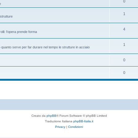
0
e
1
strutture
4
rolli: l'opera prende forma
1
to quanto serve per far durare nel tempo le strutture in acciaio
0
0
Creato da
phpBB
® Forum Software © phpBB Limited
Traduzione Italiana
phpBB-Italia.it
Privacy
|
Condizioni