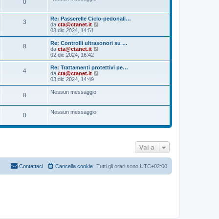
i
0
s
m
s
o
a
m
Re: Passerelle Ciclo-pedonali…
3
g
V
e
da
cta@ctanet.it
g
e
s
03 dic 2024, 14:51
i
d
s
o
i
a
Re: Controlli ultrasonori su …
8
u
g
V
da
cta@ctanet.it
l
g
e
02 dic 2024, 16:42
t
i
d
i
o
i
Re: Trattamenti protettivi pe…
4
m
u
V
da
cta@ctanet.it
o
l
e
03 dic 2024, 14:49
m
t
d
e
i
i
Nessun messaggio
s
0
m
u
s
o
l
a
m
t
Nessun messaggio
g
e
i
0
g
s
m
i
s
o
o
a
m
g
e
g
s
Vai a
i
s
o
a
g
Contattaci
Cancella cookie
Tutti gli orari sono
UTC+02:00
g
i
o