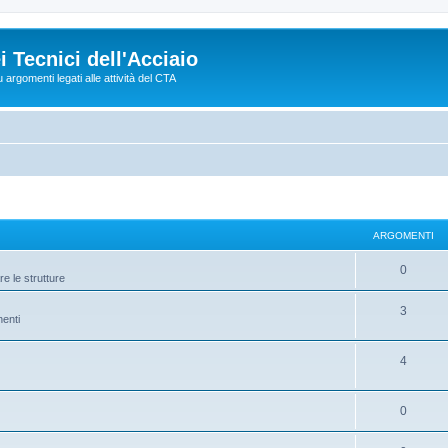
 Tecnici dell'Acciaio
argomenti legati alle attività del CTA
ARGOMENTI
0
e le strutture
3
nenti
4
0