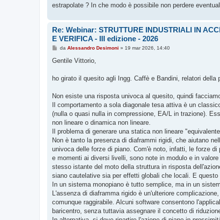
estrapolate ? In che modo è possibile non perdere eventual
Re: Webinar: STRUTTURE INDUSTRIALI IN A
E VERIFICA - III edizione - 2026
M
da
Alessandro Desimoni
»
19 mar 2026, 14:40
e
s
Gentile Vittorio,
s
a
g
ho girato il quesito agli Ingg. Caffè e Bandini, relatori dell
g
i
o
Non esiste una risposta univoca al quesito, quindi facciam
Il comportamento a sola diagonale tesa attiva è un classic
(nulla o quasi nulla in compressione, EA/L in trazione). Esse
non lineare o dinamica non lineare.
Il problema di generare una statica non lineare "equivalente
Non è tanto la presenza di diaframmi rigidi, che aiutano nel
univoca delle forze di piano. Com'è noto, infatti, le forze d
e momenti ai diversi livelli, sono note in modulo e in val
stesso istante del moto della struttura in risposta dell'azio
siano cautelative sia per effetti globali che locali. E questo
In un sistema monopiano è tutto semplice, ma in un sistema
L'assenza di diaframma rigido è un'ulteriore complicazione,
comunque raggirabile. Alcuni software consentono l'applicabil
baricentro, senza tuttavia assegnare il concetto di riduzione
In alternativa, si deve ripartire l'azione di piano in prossi