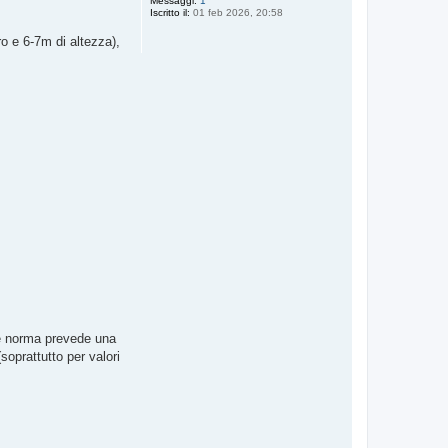
Messaggi:
1
Iscritto il:
01 feb 2026, 20:58
o e 6-7m di altezza),
ale norma prevede una
(soprattutto per valori