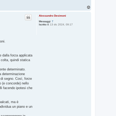
T
o
p
Alessandro Desimoni
Messaggi:
7
Iscritto il:
13 dic 2024, 09:17
oni.
 dalla forza applicata
colta, quindi statica
mente determinato.
 la determinazione
a di segno. Così, forze
o (e concorde) nello
lli facendo ipotesi che
palcati, ma è
individua un piano e un
 si scompongono in