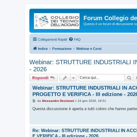
Forum Collegio dei
Questo è un forum di discussione su 
Collegamenti Rapidi
FAQ
Indice
Formazione
Webinar e Corsi
Webinar: STRUTTURE INDUSTRIALI I
- 2026
Ce
Rispondi
Webinar: STRUTTURE INDUSTRIALI IN AC
PROGETTO E VERIFICA - III edizione - 202
M
da
Alessandro Desimoni
»
24 gen 2026, 18:51
e
s
Questa discussione è aperta a tutti coloro che hanno parte
s
a
g
g
i
Re: Webinar: STRUTTURE INDUSTRIALI IN A
o
E VERIFICA - III edizione - 2026