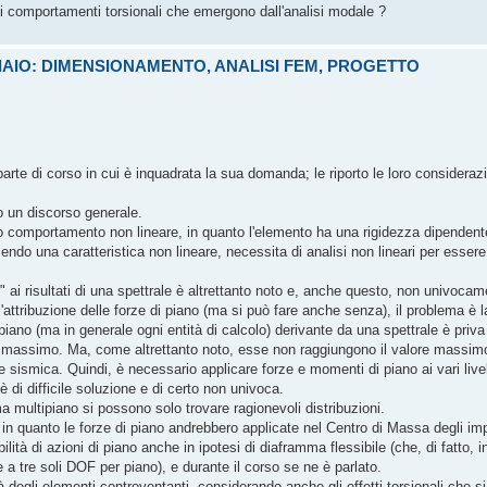
i comportamenti torsionali che emergono dall'analisi modale ?
CCIAIO: DIMENSIONAMENTO, ANALISI FEM, PROGETTO
a parte di corso in cui è inquadrata la sua domanda; le riporto le loro considerazi
o un discorso generale.
o comportamento non lineare, in quanto l'elemento ha una rigidezza dipendente
ndo una caratteristica non lineare, necessita di analisi non lineari per essere 
" ai risultati di una spettrale è altrettanto noto e, anche questo, non univoca
l'attribuzione delle forze di piano (ma si può fare anche senza), il problema è
i piano (ma in generale ogni entità di calcolo) derivante da una spettrale è priv
ore massimo. Ma, come altrettanto noto, esse non raggiungono il valore massim
ne sismica. Quindi, è necessario applicare forze e momenti di piano ai vari live
 è di difficile soluzione e di certo non univoca.
 multipiano si possono solo trovare ragionevoli distribuzioni.
 in quanto le forze di piano andrebbero applicate nel Centro di Massa degli im
ità di azioni di piano anche in ipotesi di diaframma flessibile (che, di fatto, 
 a tre soli DOF per piano), e durante il corso se ne è parlato.
mità degli elementi controventanti, considerando anche gli effetti torsionali che