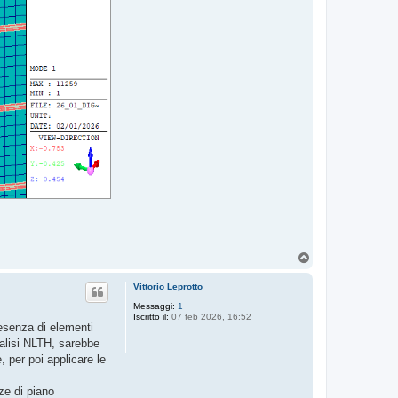
T
o
p
Vittorio Leprotto
Messaggi:
1
Iscritto il:
07 feb 2026, 16:52
presenza di elementi
nalisi NLTH, sarebbe
 per poi applicare le
ze di piano