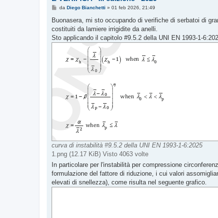
M
da
Diego Bianchetti
»
01 feb 2026, 21:49
e
s
Buonasera, mi sto occupando di verifiche di serbatoi di gra
s
costituiti da lamiere irrigidite da anelli.
a
g
Sto applicando il capitolo #9.5.2 della UNI EN 1993-1-6:2025 
g
i
o
curva di instabilità #9.5.2 della UNI EN 1993-1-6:2025
1.png (12.17 KiB) Visto 4063 volte
In particolare per l'instabilità per compressione circonfere
formulazione del fattore di riduzione, i cui valori assomiglian
elevati di snellezza), come risulta nel seguente grafico.