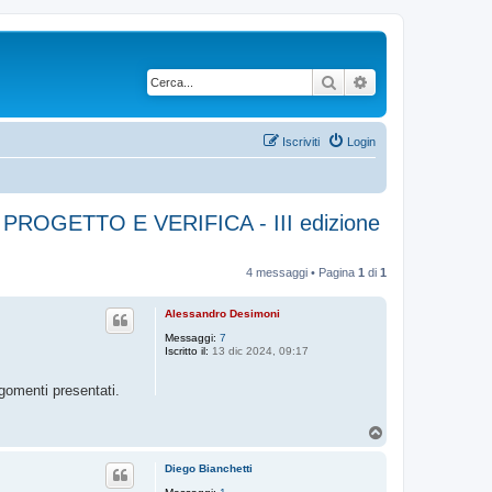
Cerca
Ricerca avanzata
Iscriviti
Login
ROGETTO E VERIFICA - III edizione
4 messaggi • Pagina
1
di
1
Alessandro Desimoni
Messaggi:
7
Iscritto il:
13 dic 2024, 09:17
gomenti presentati.
T
o
p
Diego Bianchetti