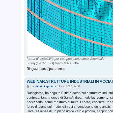
forma di instabilità per compressione circonferenziale
3.png (120.51 KiB) Visto 4063 volte
Ringrazio anticipatamente.
WEBINAR:STRUTTURE INDUSTRIALI IN ACCIA
M
da
Vittorio Leprotto
»
18 mar 2026, 14:33
e
s
Buongiorno, ho seguito l'ultimo corso sulle strutture industr
s
controventanti a croce di Sant'Andrea modellati come tensi
a
g
necessario, come mostrato durante il corso, condurre un'ana
g
forze di piano sul modello in cui si conducono delle analisi
i
o
Data l'assenza di un piano rigido vero e proprio, seppur co