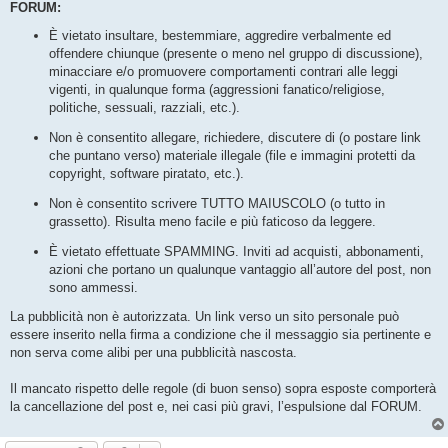
FORUM:
È vietato insultare, bestemmiare, aggredire verbalmente ed
offendere chiunque (presente o meno nel gruppo di discussione),
minacciare e/o promuovere comportamenti contrari alle leggi
vigenti, in qualunque forma (aggressioni fanatico/religiose,
politiche, sessuali, razziali, etc.).
Non è consentito allegare, richiedere, discutere di (o postare link
che puntano verso) materiale illegale (file e immagini protetti da
copyright, software piratato, etc.).
Non è consentito scrivere TUTTO MAIUSCOLO (o tutto in
grassetto). Risulta meno facile e più faticoso da leggere.
È vietato effettuate SPAMMING. Inviti ad acquisti, abbonamenti,
azioni che portano un qualunque vantaggio all’autore del post, non
sono ammessi.
La pubblicità non è autorizzata. Un link verso un sito personale può
essere inserito nella firma a condizione che il messaggio sia pertinente e
non serva come alibi per una pubblicità nascosta.
Il mancato rispetto delle regole (di buon senso) sopra esposte comporterà
la cancellazione del post e, nei casi più gravi, l’espulsione dal FORUM.