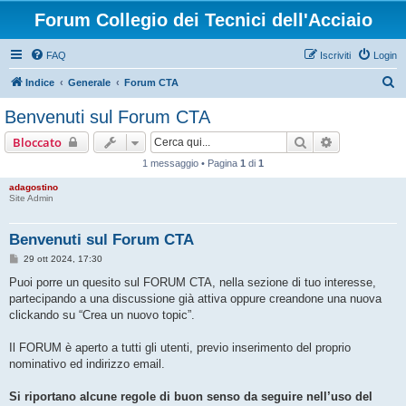
Forum Collegio dei Tecnici dell'Acciaio
FAQ
Iscriviti
Login
C
Indice
Generale
Forum CTA
e
Benvenuti sul Forum CTA
r
Cerca
Ricerca avan
Bloccato
c
1 messaggio • Pagina
1
di
1
a
adagostino
Site Admin
Benvenuti sul Forum CTA
M
29 ott 2024, 17:30
e
s
Puoi porre un quesito sul FORUM CTA, nella sezione di tuo interesse,
s
partecipando a una discussione già attiva oppure creandone una nuova
a
g
clickando su “Crea un nuovo topic”.
g
i
o
Il FORUM è aperto a tutti gli utenti, previo inserimento del proprio
nominativo ed indirizzo email.
Si riportano alcune regole di buon senso da seguire nell’uso del