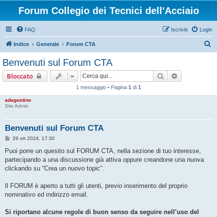
Forum Collegio dei Tecnici dell'Acciaio
FAQ
Iscriviti
Login
C
Indice
Generale
Forum CTA
e
Benvenuti sul Forum CTA
r
Cerca
Ricerca avan
Bloccato
c
1 messaggio • Pagina
1
di
1
a
adagostino
Site Admin
Benvenuti sul Forum CTA
M
29 ott 2024, 17:30
e
s
Puoi porre un quesito sul FORUM CTA, nella sezione di tuo interesse,
s
partecipando a una discussione già attiva oppure creandone una nuova
a
g
clickando su “Crea un nuovo topic”.
g
i
o
Il FORUM è aperto a tutti gli utenti, previo inserimento del proprio
nominativo ed indirizzo email.
Si riportano alcune regole di buon senso da seguire nell’uso del