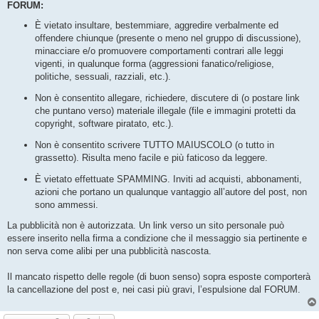
FORUM:
È vietato insultare, bestemmiare, aggredire verbalmente ed
offendere chiunque (presente o meno nel gruppo di discussione),
minacciare e/o promuovere comportamenti contrari alle leggi
vigenti, in qualunque forma (aggressioni fanatico/religiose,
politiche, sessuali, razziali, etc.).
Non è consentito allegare, richiedere, discutere di (o postare link
che puntano verso) materiale illegale (file e immagini protetti da
copyright, software piratato, etc.).
Non è consentito scrivere TUTTO MAIUSCOLO (o tutto in
grassetto). Risulta meno facile e più faticoso da leggere.
È vietato effettuate SPAMMING. Inviti ad acquisti, abbonamenti,
azioni che portano un qualunque vantaggio all’autore del post, non
sono ammessi.
La pubblicità non è autorizzata. Un link verso un sito personale può
essere inserito nella firma a condizione che il messaggio sia pertinente e
non serva come alibi per una pubblicità nascosta.
Il mancato rispetto delle regole (di buon senso) sopra esposte comporterà
la cancellazione del post e, nei casi più gravi, l’espulsione dal FORUM.