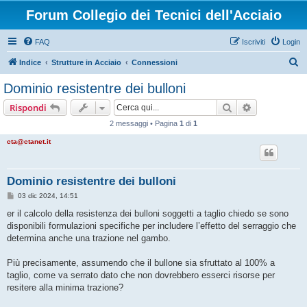
Forum Collegio dei Tecnici dell'Acciaio
FAQ
Iscriviti
Login
C
Indice
Strutture in Acciaio
Connessioni
e
Dominio resistentre dei bulloni
r
Cerca
Ricerca avan
Rispondi
c
2 messaggi • Pagina
1
di
1
a
cta@ctanet.it
Dominio resistentre dei bulloni
M
03 dic 2024, 14:51
e
s
er il calcolo della resistenza dei bulloni soggetti a taglio chiedo se sono
s
disponibili formulazioni specifiche per includere l’effetto del serraggio che
a
g
determina anche una trazione nel gambo.
g
i
o
Più precisamente, assumendo che il bullone sia sfruttato al 100% a
taglio, come va serrato dato che non dovrebbero esserci risorse per
resitere alla minima trazione?