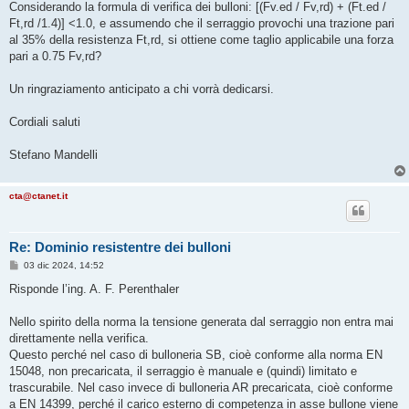
Considerando la formula di verifica dei bulloni: [(Fv.ed / Fv,rd) + (Ft.ed /
Ft,rd /1.4)] <1.0, e assumendo che il serraggio provochi una trazione pari
al 35% della resistenza Ft,rd, si ottiene come taglio applicabile una forza
pari a 0.75 Fv,rd?
Un ringraziamento anticipato a chi vorrà dedicarsi.
Cordiali saluti
Stefano Mandelli
cta@ctanet.it
Re: Dominio resistentre dei bulloni
M
03 dic 2024, 14:52
e
s
Risponde l’ing. A. F. Perenthaler
s
a
g
Nello spirito della norma la tensione generata dal serraggio non entra mai
g
direttamente nella verifica.
i
o
Questo perché nel caso di bulloneria SB, cioè conforme alla norma EN
15048, non precaricata, il serraggio è manuale e (quindi) limitato e
trascurabile. Nel caso invece di bulloneria AR precaricata, cioè conforme
a EN 14399, perché il carico esterno di competenza in asse bullone viene