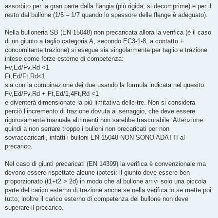
assorbito per la gran parte dalla flangia (più rigida, si decomprime) e per il
resto dal bullone (1/6 – 1/7 quando lo spessore delle flange è adeguato).
Nella bulloneria SB (EN 15048) non precaricata allora la verifica (è il caso
di un giunto a taglio categoria A, secondo EC3-1-8, a contatto +
concomitante trazione) si esegue sia singolarmente per taglio e trazione
intese come forze esterne di competenza:
Fv,Ed/Fv,Rd <1
Ft,Ed/Ft,Rd<1
sia con la combinazione dei due usando la formula indicata nel quesito:
Fv,Ed/Fv,Rd + Ft,Ed/1,4Ft,Rd <1
e diventerà dimensionate la più limitativa delle tre. Non si considera
perciò l’incremento di trazione dovuta al serraggio, che deve essere
rigorosamente manuale altrimenti non sarebbe trascurabile. Attenzione
quindi a non serrare troppo i bulloni non precaricati per non
sovraccaricarli, infatti i bulloni EN 15048 NON SONO ADATTI al
precarico.
Nel caso di giunti precaricati (EN 14399) la verifica è convenzionale ma
devono essere rispettate alcune ipotesi: il giunto deve essere ben
proporzionato (t1+t2 > 2d) in modo che al bullone arrivi solo una piccola
parte del carico esterno di trazione anche se nella verifica lo se mette poi
tutto; inoltre il carico esterno di competenza del bullone non deve
superare il precarico.